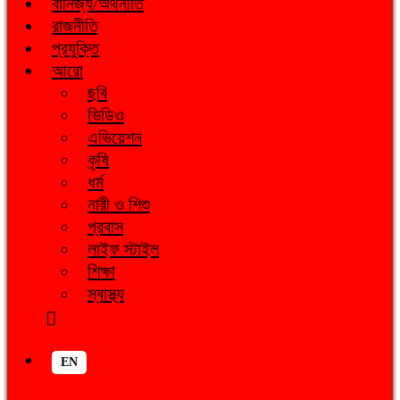
বানিজ্য/অর্থনীতি
রাজনীতি
প্রযুক্তি
আরো
ছবি
ভিডিও
এভিয়েশন
কৃষি
ধর্ম
নারী ও শিশু
প্রবাস
লাইফ স্টাইল
শিক্ষা
স্বাস্থ্য
EN