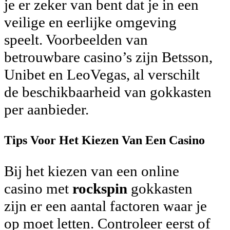
je er zeker van bent dat je in een
veilige en eerlijke omgeving
speelt. Voorbeelden van
betrouwbare casino’s zijn Betsson,
Unibet en LeoVegas, al verschilt
de beschikbaarheid van gokkasten
per aanbieder.
Tips Voor Het Kiezen Van Een Casino
Bij het kiezen van een online
casino met
rockspin
gokkasten
zijn er een aantal factoren waar je
op moet letten. Controleer eerst of