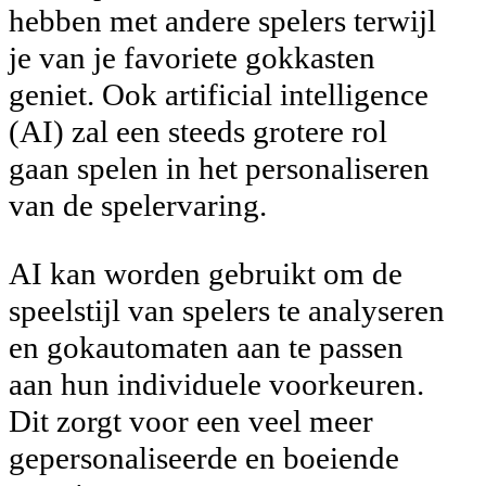
hebben met andere spelers terwijl
je van je favoriete gokkasten
geniet. Ook artificial intelligence
(AI) zal een steeds grotere rol
gaan spelen in het personaliseren
van de spelervaring.
AI kan worden gebruikt om de
speelstijl van spelers te analyseren
en gokautomaten aan te passen
aan hun individuele voorkeuren.
Dit zorgt voor een veel meer
gepersonaliseerde en boeiende