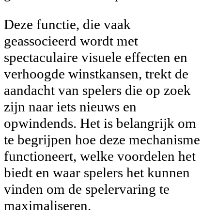
Deze functie, die vaak
geassocieerd wordt met
spectaculaire visuele effecten en
verhoogde winstkansen, trekt de
aandacht van spelers die op zoek
zijn naar iets nieuws en
opwindends. Het is belangrijk om
te begrijpen hoe deze mechanisme
functioneert, welke voordelen het
biedt en waar spelers het kunnen
vinden om de spelervaring te
maximaliseren.