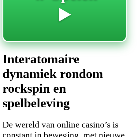
▶️
Interatomaire
dynamiek rondom
rockspin en
spelbeleving
De wereld van online casino’s is
constant in beweging, met nieuwe