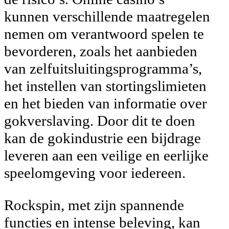
kunnen verschillende maatregelen
nemen om verantwoord spelen te
bevorderen, zoals het aanbieden
van zelfuitsluitingsprogramma’s,
het instellen van stortingslimieten
en het bieden van informatie over
gokverslaving. Door dit te doen
kan de gokindustrie een bijdrage
leveren aan een veilige en eerlijke
speelomgeving voor iedereen.
Rockspin, met zijn spannende
functies en intense beleving, kan