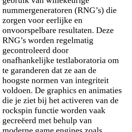
gebruik van willekeurige
nummergeneratoren (RNG’s) die
zorgen voor eerlijke en
onvoorspelbare resultaten. Deze
RNG’s worden regelmatig
gecontroleerd door
onafhankelijke testlaboratoria om
te garanderen dat ze aan de
hoogste normen van integriteit
voldoen. De graphics en animaties
die je ziet bij het activeren van de
rockspin functie worden vaak
gecreëerd met behulp van
moderne game engines zoals