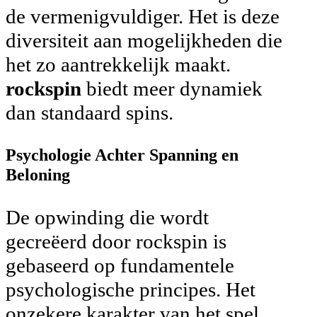
de vermenigvuldiger. Het is deze
diversiteit aan mogelijkheden die
het zo aantrekkelijk maakt.
rockspin
biedt meer dynamiek
dan standaard spins.
Psychologie Achter Spanning en
Beloning
De opwinding die wordt
gecreëerd door rockspin is
gebaseerd op fundamentele
psychologische principes. Het
onzekere karakter van het spel