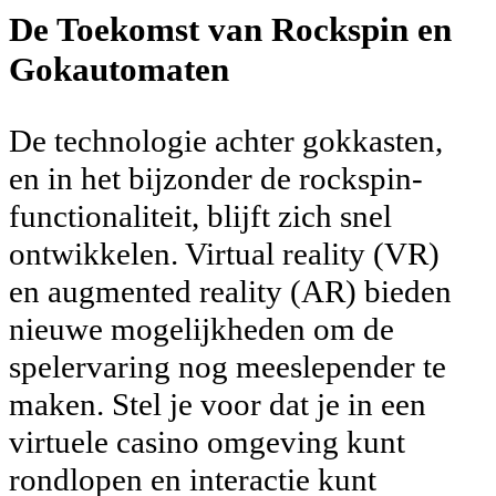
De Toekomst van Rockspin en
Gokautomaten
De technologie achter gokkasten,
en in het bijzonder de rockspin-
functionaliteit, blijft zich snel
ontwikkelen. Virtual reality (VR)
en augmented reality (AR) bieden
nieuwe mogelijkheden om de
spelervaring nog meeslepender te
maken. Stel je voor dat je in een
virtuele casino omgeving kunt
rondlopen en interactie kunt