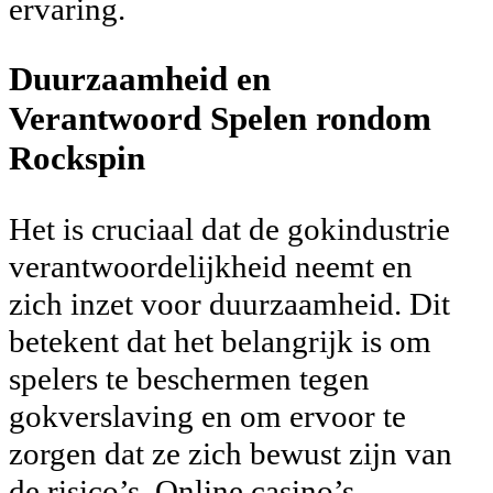
ervaring.
Duurzaamheid en
Verantwoord Spelen rondom
Rockspin
Het is cruciaal dat de gokindustrie
verantwoordelijkheid neemt en
zich inzet voor duurzaamheid. Dit
betekent dat het belangrijk is om
spelers te beschermen tegen
gokverslaving en om ervoor te
zorgen dat ze zich bewust zijn van
de risico’s. Online casino’s