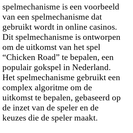
spelmechanisme is een voorbeeld
van een spelmechanisme dat
gebruikt wordt in online casinos.
Dit spelmechanisme is ontworpen
om de uitkomst van het spel
“Chicken Road” te bepalen, een
populair gokspel in Nederland.
Het spelmechanisme gebruikt een
complex algoritme om de
uitkomst te bepalen, gebaseerd op
de inzet van de speler en de
keuzes die de speler maakt.