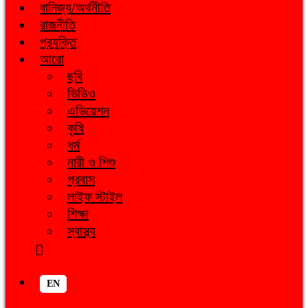
বানিজ্য/অর্থনীতি
রাজনীতি
প্রযুক্তি
আরো
ছবি
ভিডিও
এভিয়েশন
কৃষি
ধর্ম
নারী ও শিশু
প্রবাস
লাইফ স্টাইল
শিক্ষা
স্বাস্থ্য
EN