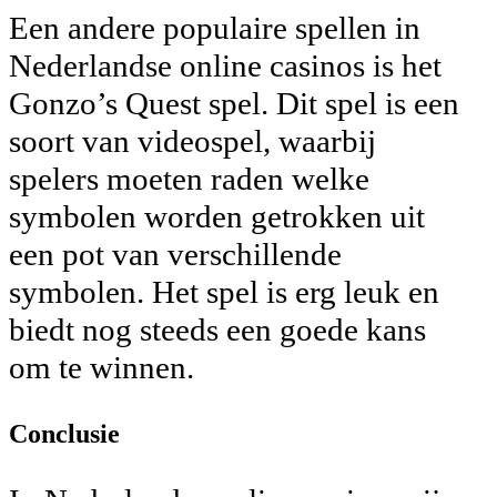
Een andere populaire spellen in
Nederlandse online casinos is het
Gonzo’s Quest spel. Dit spel is een
soort van videospel, waarbij
spelers moeten raden welke
symbolen worden getrokken uit
een pot van verschillende
symbolen. Het spel is erg leuk en
biedt nog steeds een goede kans
om te winnen.
Conclusie