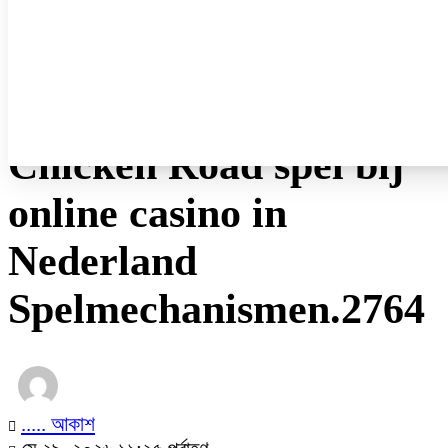
নারী ও শিশু
প্রবাস
প্রযুক্তি
/
অন্যান্য
Chicken Road spel bij
online casino in
Nederland
Spelmechanismen.2764
..... আকাশ