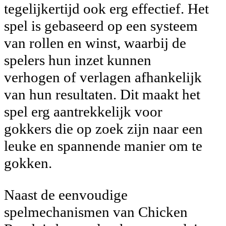
tegelijkertijd ook erg effectief. Het
spel is gebaseerd op een systeem
van rollen en winst, waarbij de
spelers hun inzet kunnen
verhogen of verlagen afhankelijk
van hun resultaten. Dit maakt het
spel erg aantrekkelijk voor
gokkers die op zoek zijn naar een
leuke en spannende manier om te
gokken.
Naast de eenvoudige
spelmechanismen van Chicken