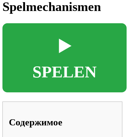
Spelmechanismen
▶️
SPELEN
Содержимое