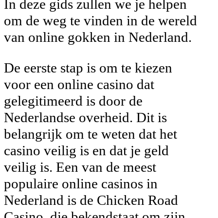
In deze gids zullen we je helpen
om de weg te vinden in de wereld
van online gokken in Nederland.
De eerste stap is om te kiezen
voor een online casino dat
gelegitimeerd is door de
Nederlandse overheid. Dit is
belangrijk om te weten dat het
casino veilig is en dat je geld
veilig is. Een van de meest
populaire online casinos in
Nederland is de Chicken Road
Casino, die bekendstaat om zijn