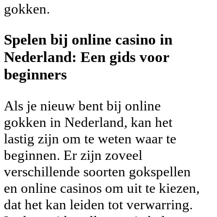
gokken.
Spelen bij online casino in
Nederland: Een gids voor
beginners
Als je nieuw bent bij online
gokken in Nederland, kan het
lastig zijn om te weten waar te
beginnen. Er zijn zoveel
verschillende soorten gokspellen
en online casinos om uit te kiezen,
dat het kan leiden tot verwarring.