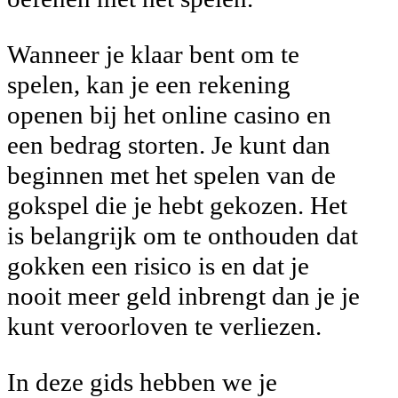
Wanneer je klaar bent om te
spelen, kan je een rekening
openen bij het online casino en
een bedrag storten. Je kunt dan
beginnen met het spelen van de
gokspel die je hebt gekozen. Het
is belangrijk om te onthouden dat
gokken een risico is en dat je
nooit meer geld inbrengt dan je je
kunt veroorloven te verliezen.
In deze gids hebben we je