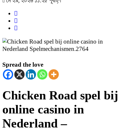
মে ২৯, ২০২৬ ১১:২৫ পূর্বাহ্ণ
Spread the love
Chicken Road spel bij
online casino in
Nederland –