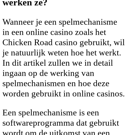
werken ze?
Wanneer je een spelmechanisme
in een online casino zoals het
Chicken Road casino gebruikt, wil
je natuurlijk weten hoe het werkt.
In dit artikel zullen we in detail
ingaan op de werking van
spelmechanismen en hoe deze
worden gebruikt in online casinos.
Een spelmechanisme is een
softwareprogramma dat gebruikt
wordt om de uitkomst van een