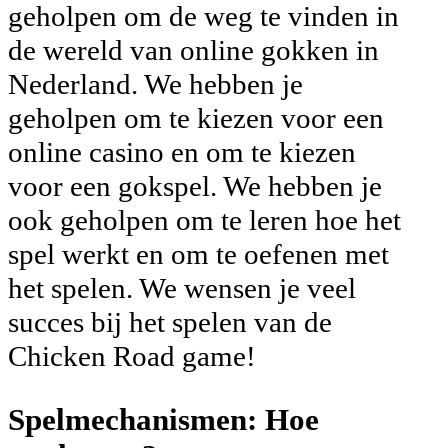
geholpen om de weg te vinden in
de wereld van online gokken in
Nederland. We hebben je
geholpen om te kiezen voor een
online casino en om te kiezen
voor een gokspel. We hebben je
ook geholpen om te leren hoe het
spel werkt en om te oefenen met
het spelen. We wensen je veel
succes bij het spelen van de
Chicken Road game!
Spelmechanismen: Hoe