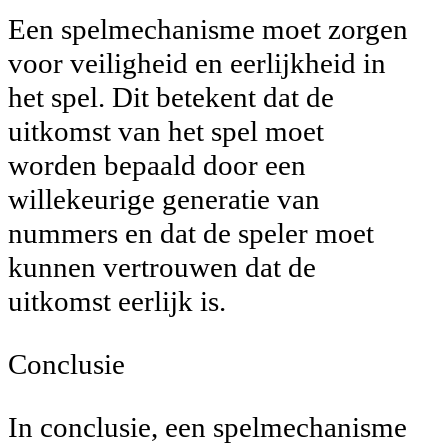
Een spelmechanisme moet zorgen
voor veiligheid en eerlijkheid in
het spel. Dit betekent dat de
uitkomst van het spel moet
worden bepaald door een
willekeurige generatie van
nummers en dat de speler moet
kunnen vertrouwen dat de
uitkomst eerlijk is.
Conclusie
In conclusie, een spelmechanisme