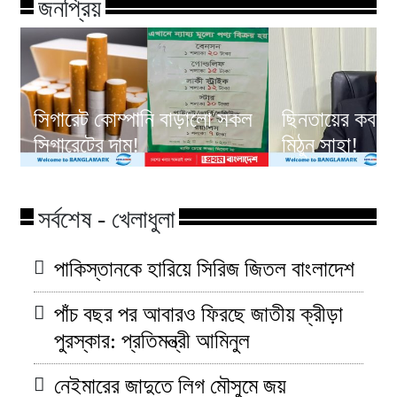
জনপ্রিয়
সিগারেট কোম্পানি বাড়ালো সকল
ছিনতায়ের কবলে
সিগারেটের দাম!
মিঠুন সাহা!
সর্বশেষ - খেলাধুলা
পাকিস্তানকে হারিয়ে সিরিজ জিতল বাংলাদেশ
পাঁচ বছর পর আবারও ফিরছে জাতীয় ক্রীড়া
পুরস্কার: প্রতিমন্ত্রী আমিনুল
নেইমারের জাদুতে লিগ মৌসুমে জয়