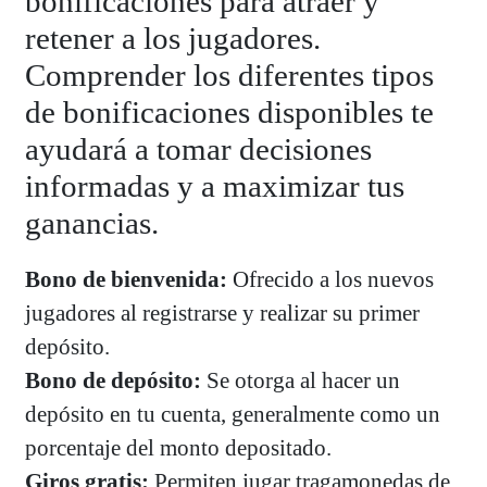
bonificaciones para atraer y
retener a los jugadores.
Comprender los diferentes tipos
de bonificaciones disponibles te
ayudará a tomar decisiones
informadas y a maximizar tus
ganancias.
Bono de bienvenida:
Ofrecido a los nuevos
jugadores al registrarse y realizar su primer
depósito.
Bono de depósito:
Se otorga al hacer un
depósito en tu cuenta, generalmente como un
porcentaje del monto depositado.
Giros gratis:
Permiten jugar tragamonedas de