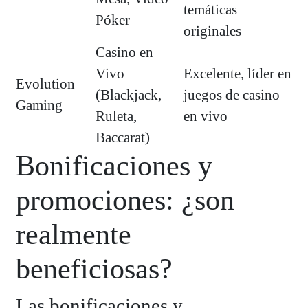
temáticas
Póker
originales
Casino en
Vivo
Excelente, líder en
Evolution
(Blackjack,
juegos de casino
Gaming
Ruleta,
en vivo
Baccarat)
Bonificaciones y
promociones: ¿son
realmente
beneficiosas?
Las bonificaciones y