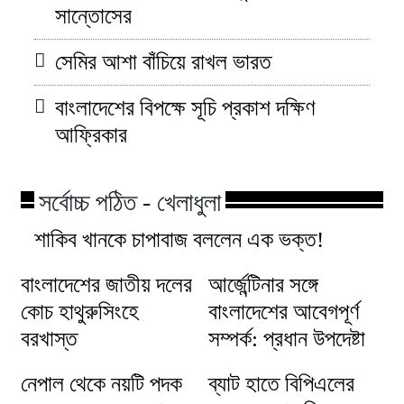
সান্তোসের
সেমির আশা বাঁচিয়ে রাখল ভারত
বাংলাদেশের বিপক্ষে সূচি প্রকাশ দক্ষিণ
আফ্রিকার
সর্বোচ্চ পঠিত - খেলাধুলা
শাকিব খানকে চাপাবাজ বললেন এক ভক্ত!
বাংলাদেশের জাতীয় দলের
আর্জেন্টিনার সঙ্গে
কোচ হাথুরুসিংহে
বাংলাদেশের আবেগপূর্ণ
বরখাস্ত
সম্পর্ক: প্রধান উপদেষ্টা
নেপাল থেকে নয়টি পদক
ব্যাট হাতে বিপিএলের