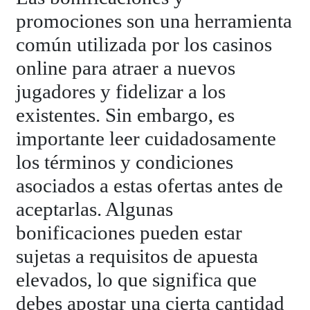
promociones son una herramienta
común utilizada por los casinos
online para atraer a nuevos
jugadores y fidelizar a los
existentes. Sin embargo, es
importante leer cuidadosamente
los términos y condiciones
asociados a estas ofertas antes de
aceptarlas. Algunas
bonificaciones pueden estar
sujetas a requisitos de apuesta
elevados, lo que significa que
debes apostar una cierta cantidad