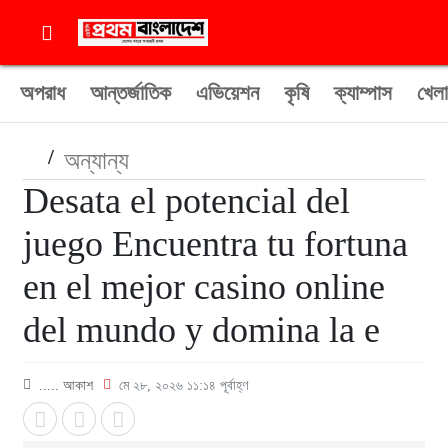
অপরাধ
আন্তর্জাতিক
এভিয়েশন
কৃষি
ক্যাম্পাস
খেলা
/
অন্যান্য
Desata el potencial del
juego Encuentra tu fortuna
en el mejor casino online
del mundo y domina la e
..... আকাশ
মে ২৮, ২০২৬ ১১:১৪ পূর্বাহ্ণ