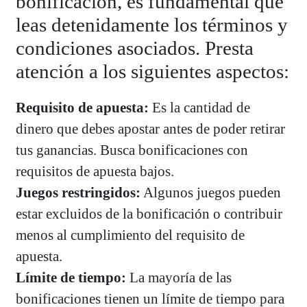
bonificación, es fundamental que
leas detenidamente los términos y
condiciones asociados. Presta
atención a los siguientes aspectos:
Requisito de apuesta:
Es la cantidad de
dinero que debes apostar antes de poder retirar
tus ganancias. Busca bonificaciones con
requisitos de apuesta bajos.
Juegos restringidos:
Algunos juegos pueden
estar excluidos de la bonificación o contribuir
menos al cumplimiento del requisito de
apuesta.
Límite de tiempo:
La mayoría de las
bonificaciones tienen un límite de tiempo para