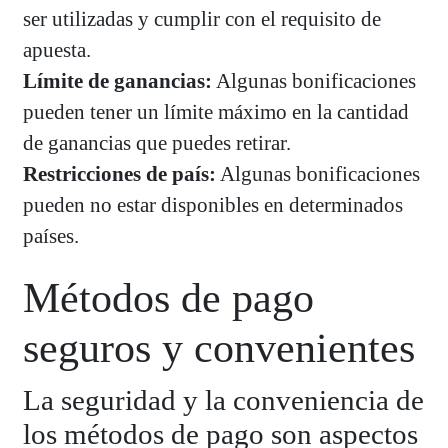
ser utilizadas y cumplir con el requisito de
apuesta.
Límite de ganancias:
Algunas bonificaciones
pueden tener un límite máximo en la cantidad
de ganancias que puedes retirar.
Restricciones de país:
Algunas bonificaciones
pueden no estar disponibles en determinados
países.
Métodos de pago
seguros y convenientes
La seguridad y la conveniencia de
los métodos de pago son aspectos