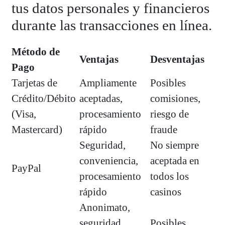
tus datos personales y financieros
durante las transacciones en línea.
Método de
Ventajas
Desventajas
Pago
Tarjetas de
Ampliamente
Posibles
Crédito/Débito
aceptadas,
comisiones,
(Visa,
procesamiento
riesgo de
Mastercard)
rápido
fraude
Seguridad,
No siempre
conveniencia,
aceptada en
PayPal
procesamiento
todos los
rápido
casinos
Anonimato,
seguridad,
Posibles