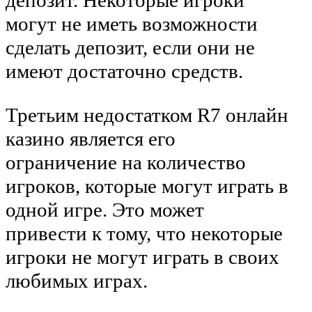
могут не иметь возможности
сделать депозит, если они не
имеют достаточно средств.
Третьим недостатком R7 онлайн
казино является его
ограничение на количество
игроков, которые могут играть в
одной игре. Это может
привести к тому, что некоторые
игроки не могут играть в своих
любимых играх.