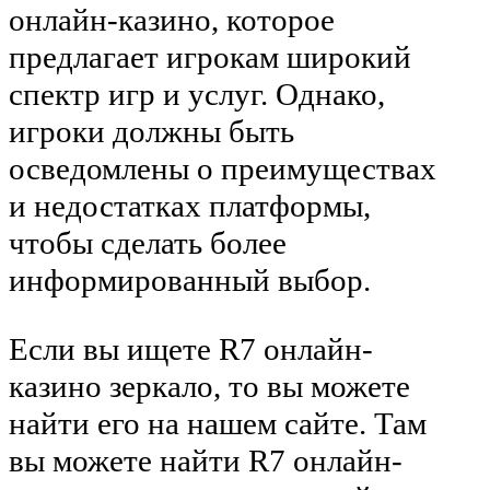
онлайн-казино, которое
предлагает игрокам широкий
спектр игр и услуг. Однако,
игроки должны быть
осведомлены о преимуществах
и недостатках платформы,
чтобы сделать более
информированный выбор.
Если вы ищете R7 онлайн-
казино зеркало, то вы можете
найти его на нашем сайте. Там
вы можете найти R7 онлайн-