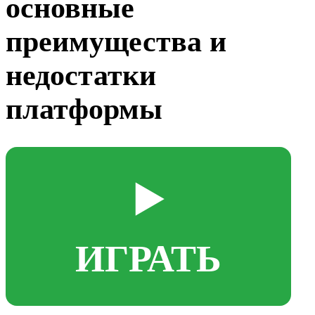
основные
преимущества и
недостатки
платформы
▶️
ИГРАТЬ