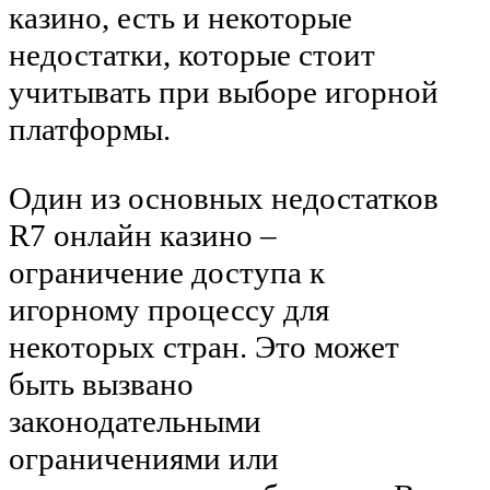
казино, есть и некоторые
недостатки, которые стоит
учитывать при выборе игорной
платформы.
Один из основных недостатков
R7 онлайн казино –
ограничение доступа к
игорному процессу для
некоторых стран. Это может
быть вызвано
законодательными
ограничениями или