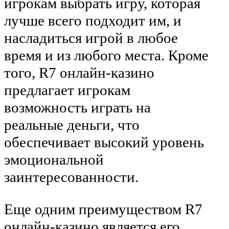
игрокам выбрать игру, которая
лучше всего подходит им, и
насладиться игрой в любое
время и из любого места. Кроме
того, R7 онлайн-казино
предлагает игрокам
возможность играть на
реальные деньги, что
обеспечивает высокий уровень
эмоциональной
заинтересованности.
Еще одним преимуществом R7
онлайн-казино является его