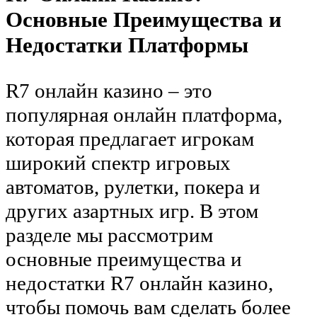
Основные Преимущества и
Недостатки Платформы
R7 онлайн казино – это
популярная онлайн платформа,
которая предлагает игрокам
широкий спектр игровых
автоматов, рулетки, покера и
других азартных игр. В этом
разделе мы рассмотрим
основные преимущества и
недостатки R7 онлайн казино,
чтобы помочь вам сделать более