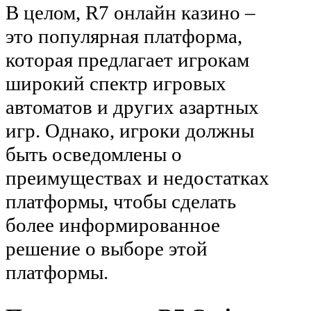
В целом, R7 онлайн казино –
это популярная платформа,
которая предлагает игрокам
широкий спектр игровых
автоматов и других азартных
игр. Однако, игроки должны
быть осведомлены о
преимуществах и недостатках
платформы, чтобы сделать
более информированное
решение о выборе этой
платформы.