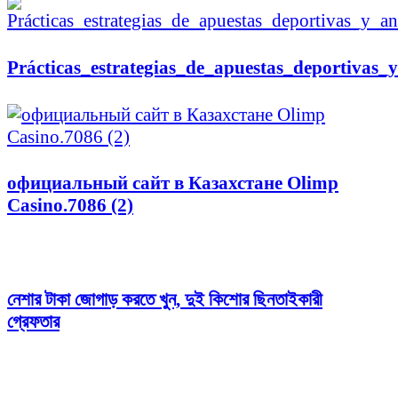
Prácticas_estrategias_de_apuestas_deportivas_
официальный сайт в Казахстане Olimp
Casino.7086 (2)
নেশার টাকা জোগাড় করতে খুন, দুই কিশোর ছিনতাইকারী
গ্রেফতার