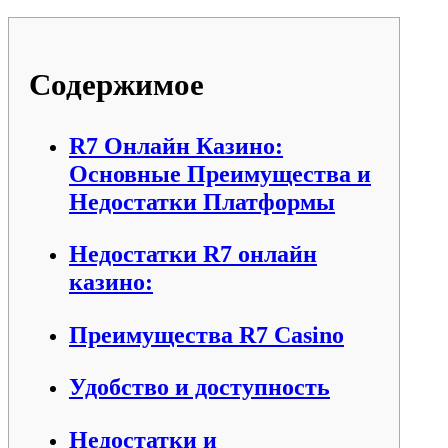
Содержимое
R7 Онлайн Казино:
Основные Преимущества и
Недостатки Платформы
Недостатки R7 онлайн
казино:
Преимущества R7 Casino
Удобство и доступность
Недостатки и