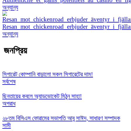
Authenticité_et_gains_potentiels_au_casino_en_li
অন্যান্য
Resan_mot_chickenroad_erbjuder_äventyr_i_fjäl
অন্যান্য
জনপ্রিয়
সিগারেট কোম্পানি বাড়ালো সকল সিগারেটের দাম!
সর্বশেষ
ছিনতায়ের কবলে অ্যাডভোকেট মিঠুন সাহা!
অপরাধ
২৮তম বিসিএস ফোরামের সভাপতি আবু সাঈদ, সাধারণ সম্পাদক
সামী