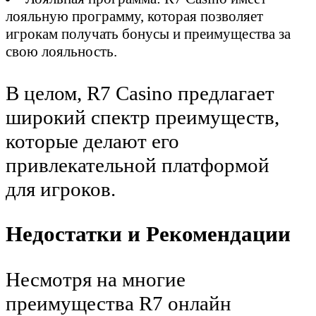
лояльную программу, которая позволяет
игрокам получать бонусы и преимущества за
свою лояльность.
В целом, R7 Casino предлагает
широкий спектр преимуществ,
которые делают его
привлекательной платформой
для игроков.
Недостатки и Рекомендации
Несмотря на многие
преимущества R7 онлайн