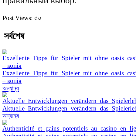
правильный выбор.
Post Views:
৫৩
সর্বশেষ
Exzellente_Tipps_für_Spieler_mit_ohne_oasis_cas
– копія
অন্যান্য
Aktuelle_Entwicklungen_verändern_das_Spielerle
অন্যান্য