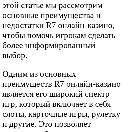
этой статье мы рассмотрим
основные преимущества и
недостатки R7 онлайн-казино,
чтобы помочь игрокам сделать
более информированный
выбор.
Одним из основных
преимуществ R7 онлайн-казино
является его широкий спектр
игр, который включает в себя
слоты, карточные игры, рулетку
и другие. Это позволяет