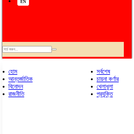
EN
অপরাধ
আন্তর্জাতিক
হোম
সর্বশেষ
এভিয়েশন
আন্তর্জাতিক
চায়না কর্ণার
কৃষি
বিনোদন
খেলাধুলা
ক্যাম্পাস
রাজনীতি
প্রযুক্তি
খেলাধুলা
চায়না কর্ণার
ছবি
জনপ্রিয়
জাতীয়