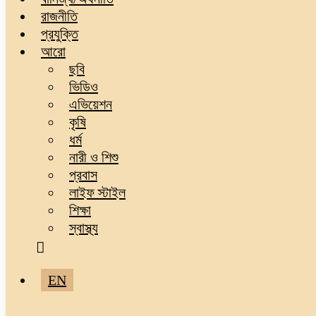
রাজনীতি
প্রযুক্তি
আরো
ছবি
ভিডিও
এভিয়েশন
কৃষি
ধর্ম
নারী ও শিশু
প্রবাস
লাইফ স্টাইল
শিক্ষা
স্বাস্থ্য
EN