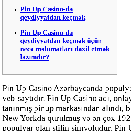
Pin Up Casino-da
qeydiyyatdan keçmək
Pin Up Casino-da
qeydiyyatdan keçmək üçün
necə məlumatları daxil etmək
lazımdır?
Pin Up Casino Azərbaycanda populya
veb-saytıdır. Pin Up Casino adı, onl
tanınmış pinup markasından alındı, b
New Yorkda qurulmuş və ən çox 1920-
populyar olan stilin simvoludur. Pin 