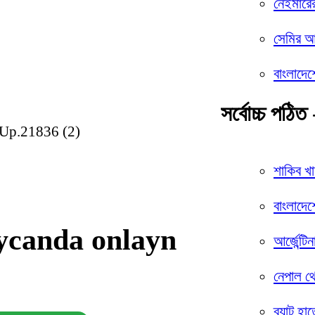
নেইমারে
সেমির আশ
বাংলাদেশ
সর্বোচ্চ পঠিত 
শাকিব খ
বাংলাদেশ
ycanda onlayn
আর্জেন্টি
নেপাল থ
ব্যাট হা