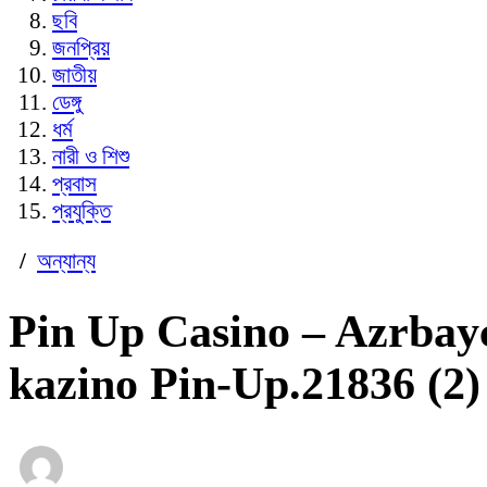
ছবি
জনপ্রিয়
জাতীয়
ডেঙ্গু
ধর্ম
নারী ও শিশু
প্রবাস
প্রযুক্তি
/
অন্যান্য
Pin Up Casino – Azrbay
kazino Pin-Up.21836 (2)