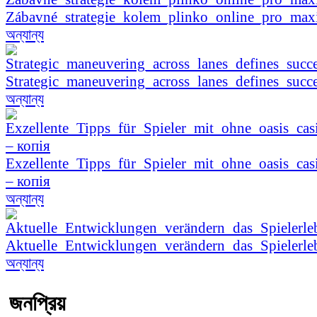
Zábavné_strategie_kolem_plinko_online_pro_ma
অন্যান্য
Strategic_maneuvering_across_lanes_defines_succe
অন্যান্য
Exzellente_Tipps_für_Spieler_mit_ohne_oasis_cas
– копія
অন্যান্য
Aktuelle_Entwicklungen_verändern_das_Spielerle
অন্যান্য
জনপ্রিয়