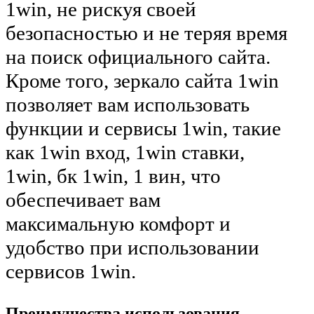
1win, не рискуя своей
безопасностью и не теряя время
на поиск официального сайта.
Кроме того, зеркало сайта 1win
позволяет вам использовать
функции и сервисы 1win, такие
как 1win вход, 1win ставки,
1win, бк 1win, 1 вин, что
обеспечивает вам
максимальную комфорт и
удобство при использовании
сервисов 1win.
Преимущества использования