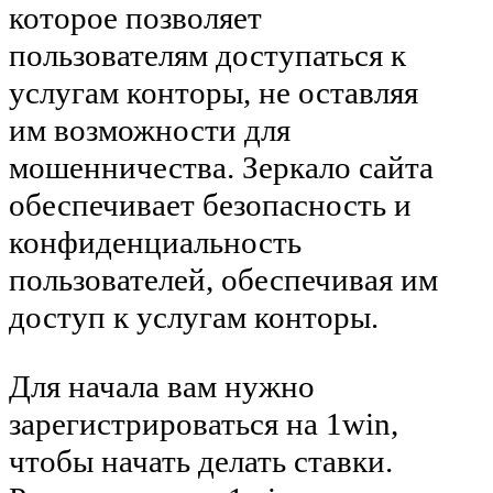
которое позволяет
пользователям доступаться к
услугам конторы, не оставляя
им возможности для
мошенничества. Зеркало сайта
обеспечивает безопасность и
конфиденциальность
пользователей, обеспечивая им
доступ к услугам конторы.
Для начала вам нужно
зарегистрироваться на 1win,
чтобы начать делать ставки.