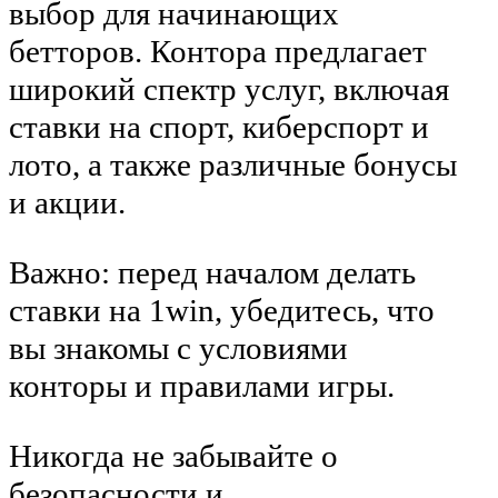
выбор для начинающих
бетторов. Контора предлагает
широкий спектр услуг, включая
ставки на спорт, киберспорт и
лото, а также различные бонусы
и акции.
Важно: перед началом делать
ставки на 1win, убедитесь, что
вы знакомы с условиями
конторы и правилами игры.
Никогда не забывайте о
безопасности и