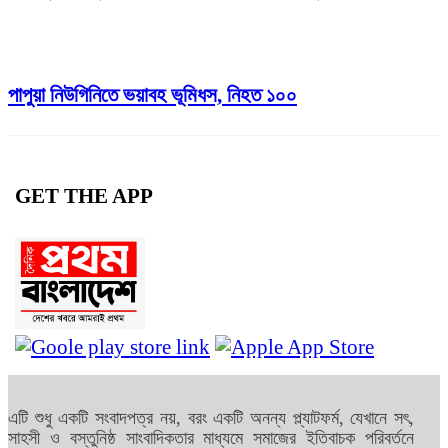
পাপুয়া নিউগিনিতে ভয়াবহ ভূমিধস, নিহত ১০০
GET THE APP
এটি শুধু একটি সংবাদপত্র নয়, বরং একটি অনন্য প্ল্যাটফর্ম, যেখানে সৎ,
সাহসী ও বস্তুনিষ্ঠ সাংবাদিকতার মাধ্যমে সমাজের ইতিবাচক পরিবর্তনে