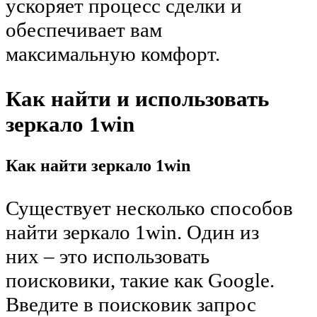
ускоряет процесс сделки и
обеспечивает вам
максимальную комфорт.
Как найти и использовать
зеркало 1win
Как найти зеркало 1win
Существует несколько способов
найти зеркало 1win. Один из
них – это использовать
поисковики, такие как Google.
Введите в поисковик запрос