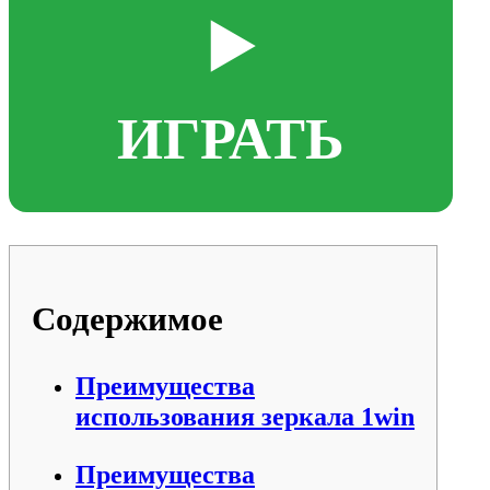
▶️
ИГРАТЬ
Содержимое
Преимущества
использования зеркала 1win
Преимущества