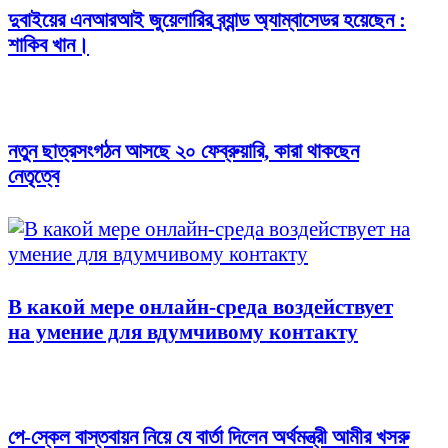
দুবাইয়ের এনআরআই জুয়েলারির ব্র্যান্ড অ্যাম্বাসেডর হয়েছেন :
শাকিব খান।
নতুন ছাত্রসংগঠন আসছে ২০ ফেব্রুয়ারি, কারা থাকছেন
নেতৃত্বে
В какой мере онлайн-среда воздействует
на умение для вдумчивому контакту
পে-স্কেল বাস্তবায়ন নিয়ে যে বার্তা দিলেন অর্থমন্ত্রী আমীর খসরু