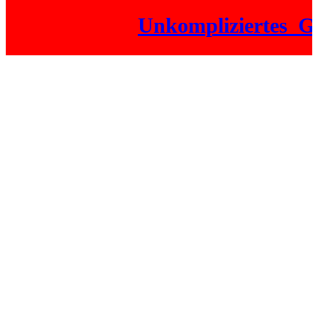
Unkompliziertes_Game