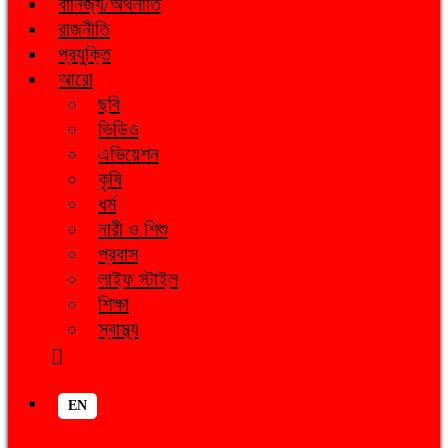
বানিজ্য/অর্থনীতি
রাজনীতি
প্রযুক্তি
আরো
ছবি
ভিডিও
এভিয়েশন
কৃষি
ধর্ম
নারী ও শিশু
প্রবাস
লাইফ স্টাইল
শিক্ষা
স্বাস্থ্য
EN