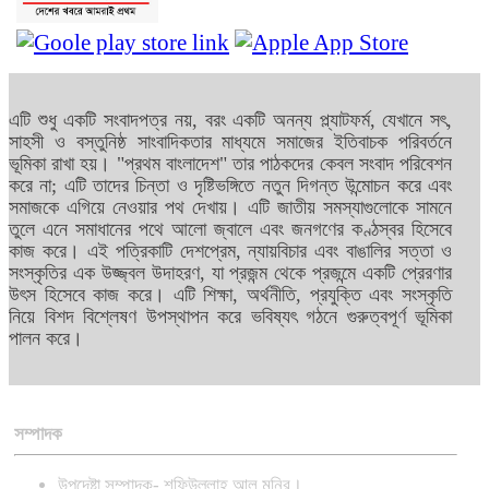
এটি শুধু একটি সংবাদপত্র নয়, বরং একটি অনন্য প্ল্যাটফর্ম, যেখানে সৎ,
সাহসী ও বস্তুনিষ্ঠ সাংবাদিকতার মাধ্যমে সমাজের ইতিবাচক পরিবর্তনে
ভূমিকা রাখা হয়। "প্রথম বাংলাদেশ" তার পাঠকদের কেবল সংবাদ পরিবেশন
করে না; এটি তাদের চিন্তা ও দৃষ্টিভঙ্গিতে নতুন দিগন্ত উন্মোচন করে এবং
সমাজকে এগিয়ে নেওয়ার পথ দেখায়। এটি জাতীয় সমস্যাগুলোকে সামনে
তুলে এনে সমাধানের পথে আলো জ্বালে এবং জনগণের কণ্ঠস্বর হিসেবে
কাজ করে। এই পত্রিকাটি দেশপ্রেম, ন্যায়বিচার এবং বাঙালির সত্তা ও
সংস্কৃতির এক উজ্জ্বল উদাহরণ, যা প্রজন্ম থেকে প্রজন্মে একটি প্রেরণার
উৎস হিসেবে কাজ করে। এটি শিক্ষা, অর্থনীতি, প্রযুক্তি এবং সংস্কৃতি
নিয়ে বিশদ বিশ্লেষণ উপস্থাপন করে ভবিষ্যৎ গঠনে গুরুত্বপূর্ণ ভূমিকা
পালন করে।
সম্পাদক
উপদেষ্টা সম্পাদক- শফিউল্লাহ আল মুনির।