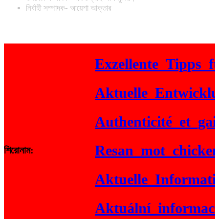
নির্বাহী সম্পাদক- আয়েশা আক্তার
Exzellente_Tipps_für_
Aktuelle_Entwicklung
Authenticité_et_gains
Resan_mot_chickenro
শিরোনাম:
Aktuelle_Information
Aktuální_informace_o