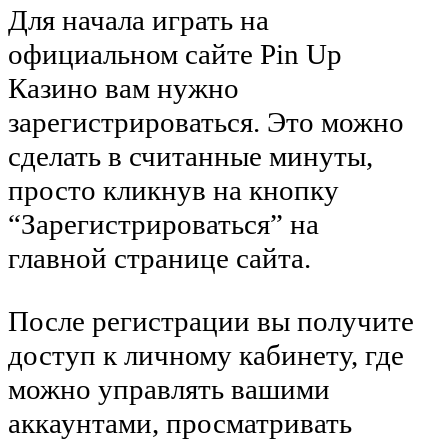
Для начала играть на
официальном сайте Pin Up
Казино вам нужно
зарегистрироваться. Это можно
сделать в считанные минуты,
просто кликнув на кнопку
“Зарегистрироваться” на
главной странице сайта.
После регистрации вы получите
доступ к личному кабинету, где
можно управлять вашими
аккаунтами, просматривать