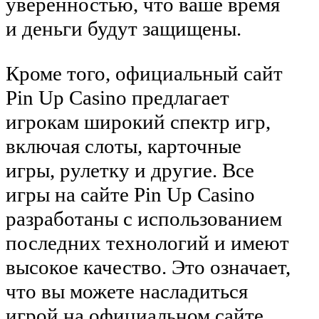
уверенностью, что ваше время
и деньги будут защищены.
Кроме того, официальный сайт
Pin Up Casino предлагает
игрокам широкий спектр игр,
включая слоты, карточные
игры, рулетку и другие. Все
игры на сайте Pin Up Casino
разработаны с использованием
последних технологий и имеют
высокое качество. Это означает,
что вы можете насладиться
игрой на официальном сайте