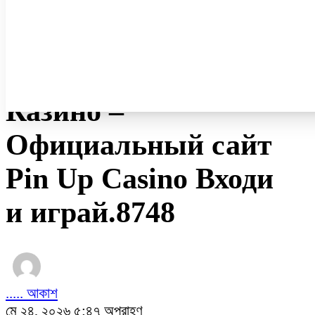
নারী ও শিশু
প্রবাস
প্রযুক্তি
/
অন্যান্য
Казино –
Официальный сайт
Pin Up Casino Входи
и играй.8748
..... আকাশ
মে ২৪, ২০২৬ ৫:৪৭ অপরাহ্ণ