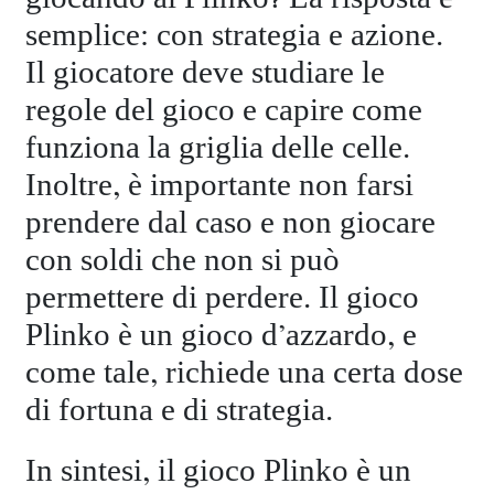
semplice: con strategia e azione.
Il giocatore deve studiare le
regole del gioco e capire come
funziona la griglia delle celle.
Inoltre, è importante non farsi
prendere dal caso e non giocare
con soldi che non si può
permettere di perdere. Il gioco
Plinko è un gioco d’azzardo, e
come tale, richiede una certa dose
di fortuna e di strategia.
In sintesi, il gioco Plinko è un