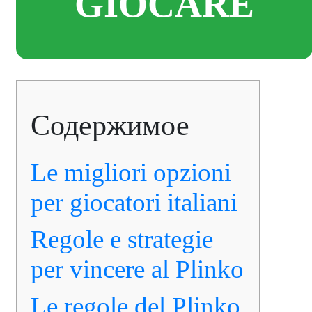
GIOCARE
Содержимое
Le migliori opzioni
per giocatori italiani
Regole e strategie
per vincere al Plinko
Le regole del Plinko