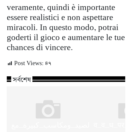
veramente, quindi è importante
essere realistici e non aspettare
miracoli. In questo modo, potrai
goderti il gioco e aumentare le tue
chances di vincere.
Post Views:
৪৭
সর্বশেষ
व_व_ध_पर_