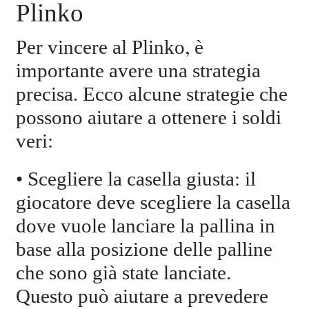
Plinko
Per vincere al Plinko, è
importante avere una strategia
precisa. Ecco alcune strategie che
possono aiutare a ottenere i soldi
veri:
• Scegliere la casella giusta: il
giocatore deve scegliere la casella
dove vuole lanciare la pallina in
base alla posizione delle palline
che sono già state lanciate.
Questo può aiutare a prevedere