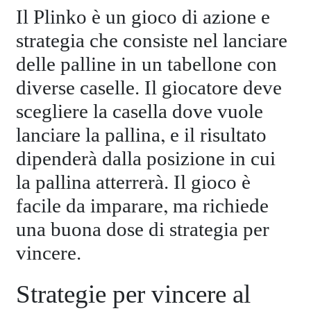
Il Plinko è un gioco di azione e
strategia che consiste nel lanciare
delle palline in un tabellone con
diverse caselle. Il giocatore deve
scegliere la casella dove vuole
lanciare la pallina, e il risultato
dipenderà dalla posizione in cui
la pallina atterrerà. Il gioco è
facile da imparare, ma richiede
una buona dose di strategia per
vincere.
Strategie per vincere al