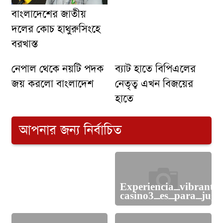
বাংলাদেশের জাতীয়
দলের কোচ হাথুরুসিংহে
বরখাস্ত
নেপাল থেকে নয়টি পদক
ব্যাট হাতে বিপিএলের
জয় করলো বাংলাদেশ
নেতৃত্ব এখন বিজয়ের
হাতে
আপনার জন্য নির্বাচিত
বিদ্যুৎ সাশ্রয়ে প্রধানমন্ত্রীর
Experiencia_vibrante
ব্যতিক্রমী উদ্যোগ
casino3_es_para_juga