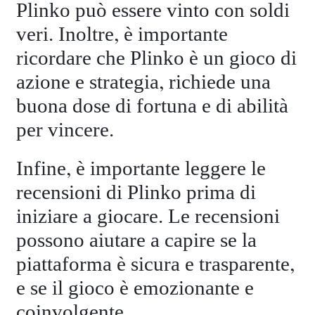
Plinko può essere vinto con soldi
veri. Inoltre, è importante
ricordare che Plinko è un gioco di
azione e strategia, richiede una
buona dose di fortuna e di abilità
per vincere.
Infine, è importante leggere le
recensioni di Plinko prima di
iniziare a giocare. Le recensioni
possono aiutare a capire se la
piattaforma è sicura e trasparente,
e se il gioco è emozionante e
coinvolgente.