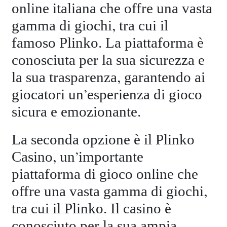
online italiana che offre una vasta
gamma di giochi, tra cui il
famoso Plinko. La piattaforma è
conosciuta per la sua sicurezza e
la sua trasparenza, garantendo ai
giocatori un’esperienza di gioco
sicura e emozionante.
La seconda opzione è il Plinko
Casino, un’importante
piattaforma di gioco online che
offre una vasta gamma di giochi,
tra cui il Plinko. Il casino è
conosciuto per la sua ampia