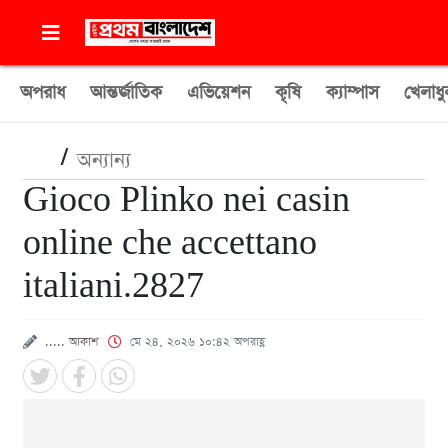
অপরাধ
আন্তর্জাতিক
এভিয়েশন
কৃষি
ক্যাম্পাস
খেলাধু
/
অন্যান্য
Gioco Plinko nei casin
online che accettano
italiani.2827
..... আকাশ
মে ২৪, ২০২৬ ১০:৪২ অপরাহ্ণ