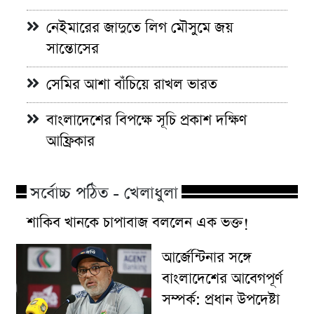
নেইমারের জাদুতে লিগ মৌসুমে জয়
সান্তোসের
সেমির আশা বাঁচিয়ে রাখল ভারত
বাংলাদেশের বিপক্ষে সূচি প্রকাশ দক্ষিণ
আফ্রিকার
সর্বোচ্চ পঠিত - খেলাধুলা
শাকিব খানকে চাপাবাজ বললেন এক ভক্ত!
আর্জেন্টিনার সঙ্গে
বাংলাদেশের আবেগপূর্ণ
সম্পর্ক: প্রধান উপদেষ্টা