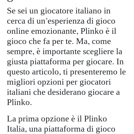
Se sei un giocatore italiano in
cerca di un’esperienza di gioco
online emozionante, Plinko è il
gioco che fa per te. Ma, come
sempre, è importante scegliere la
giusta piattaforma per giocare. In
questo articolo, ti presenteremo le
migliori opzioni per giocatori
italiani che desiderano giocare a
Plinko.
La prima opzione è il Plinko
Italia, una piattaforma di gioco