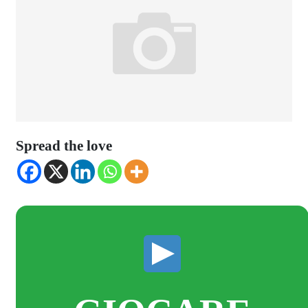
Spread the love