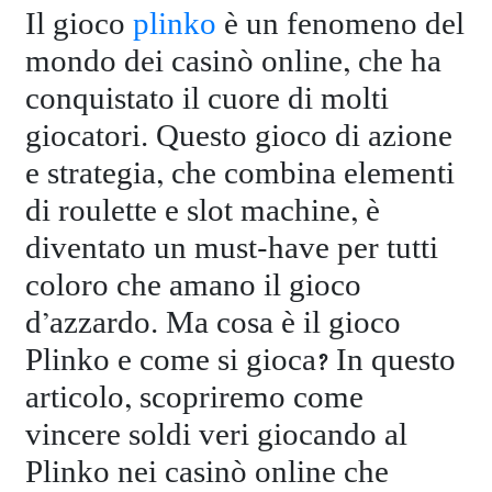
Il gioco
plinko
è un fenomeno del
mondo dei casinò online, che ha
conquistato il cuore di molti
giocatori. Questo gioco di azione
e strategia, che combina elementi
di roulette e slot machine, è
diventato un must-have per tutti
coloro che amano il gioco
d’azzardo. Ma cosa è il gioco
Plinko e come si gioca? In questo
articolo, scopriremo come
vincere soldi veri giocando al
Plinko nei casinò online che