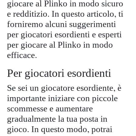
giocare al Plinko in modo sicuro
e redditizio. In questo articolo, ti
forniremo alcuni suggerimenti
per giocatori esordienti e esperti
per giocare al Plinko in modo
efficace.
Per giocatori esordienti
Se sei un giocatore esordiente, è
importante iniziare con piccole
scommesse e aumentare
gradualmente la tua posta in
gioco. In questo modo, potrai