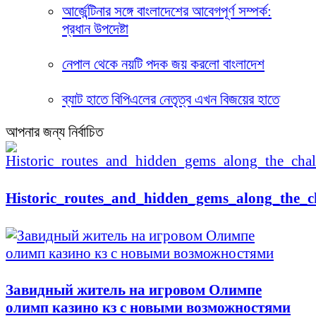
আর্জেন্টিনার সঙ্গে বাংলাদেশের আবেগপূর্ণ সম্পর্ক:
প্রধান উপদেষ্টা
নেপাল থেকে নয়টি পদক জয় করলো বাংলাদেশ
ব্যাট হাতে বিপিএলের নেতৃত্ব এখন বিজয়ের হাতে
আপনার জন্য নির্বাচিত
Historic_routes_and_hidden_gems_along_the_c
Завидный житель на игровом Олимпе
олимп казино кз с новыми возможностями