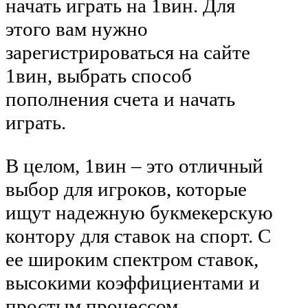
начать играть на 1вин. Для
этого вам нужно
зарегистрироваться на сайте
1вин, выбрать способ
пополнения счета и начать
играть.
В целом, 1вин – это отличный
выбор для игроков, которые
ищут надежную букмекерскую
контору для ставок на спорт. С
ее широким спектром ставок,
высокими коэффициентами и
простым процессом