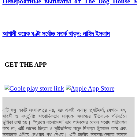
Невероятные_выплаты_от_The_Dog_House_M
আগামী কয়েক ঘণ্টা সর্বোচ্চ সতর্ক থাকুন: নাহিদ ইসলাম
GET THE APP
এটি শুধু একটি সংবাদপত্র নয়, বরং একটি অনন্য প্ল্যাটফর্ম, যেখানে সৎ,
সাহসী ও বস্তুনিষ্ঠ সাংবাদিকতার মাধ্যমে সমাজের ইতিবাচক পরিবর্তনে
ভূমিকা রাখা হয়। "প্রথম বাংলাদেশ" তার পাঠকদের কেবল সংবাদ পরিবেশন
করে না; এটি তাদের চিন্তা ও দৃষ্টিভঙ্গিতে নতুন দিগন্ত উন্মোচন করে এবং
সমাজকে এগিয়ে নেওয়ার পথ দেখায়। এটি জাতীয় সমস্যাগুলোকে সামনে