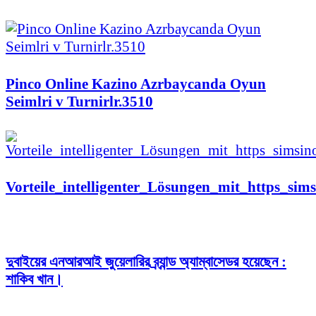
Pinco Online Kazino Azrbaycanda Oyun
Seimlri v Turnirlr.3510
Vorteile_intelligenter_Lösungen_mit_https_sim
দুবাইয়ের এনআরআই জুয়েলারির ব্র্যান্ড অ্যাম্বাসেডর হয়েছেন :
শাকিব খান।