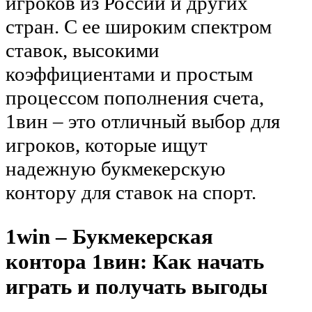
игроков из России и других
стран. С ее широким спектром
ставок, высокими
коэффициентами и простым
процессом пополнения счета,
1вин – это отличный выбор для
игроков, которые ищут
надежную букмекерскую
контору для ставок на спорт.
1win – Букмекерская
контора 1вин: Как начать
играть и получать выгоды