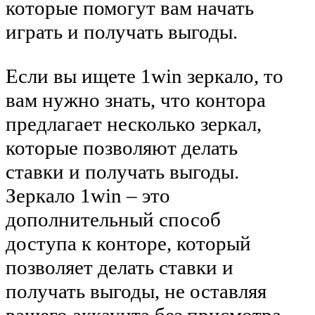
которые помогут вам начать
играть и получать выгоды.
Если вы ищете 1win зеркало, то
вам нужно знать, что контора
предлагает несколько зеркал,
которые позволяют делать
ставки и получать выгоды.
Зеркало 1win – это
дополнительный способ
доступа к конторе, который
позволяет делать ставки и
получать выгоды, не оставляя