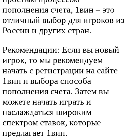
пополнения счета, 1вин – это
отличный выбор для игроков из
России и других стран.
Рекомендации: Если вы новый
игрок, то мы рекомендуем
начать с регистрации на сайте
1вин и выбора способа
пополнения счета. Затем вы
можете начать играть и
наслаждаться широким
спектром ставок, которые
предлагает 1вин.