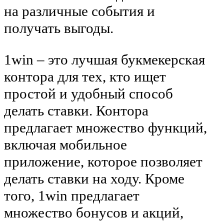
на различные события и
получать выгоды.
1win – это лучшая букмекерская
контора для тех, кто ищет
простой и удобный способ
делать ставки. Контора
предлагает множество функций,
включая мобильное
приложение, которое позволяет
делать ставки на ходу. Кроме
того, 1win предлагает
множество бонусов и акций,