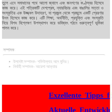
তুলে এনে সমাধানের পথে আলো জ্বালে এবং জনগণের কণ্ঠস্বর হিসেবে
কাজ করে। এই পত্রিকাটি দেশপ্রেম, ন্যায়বিচার এবং বাঙালির সত্তা ও
সংস্কৃতির এক উজ্জ্বল উদাহরণ, যা প্রজন্ম থেকে প্রজন্মে একটি প্রেরণার
উৎস হিসেবে কাজ করে। এটি শিক্ষা, অর্থনীতি, প্রযুক্তি এবং সংস্কৃতি
নিয়ে বিশদ বিশ্লেষণ উপস্থাপন করে ভবিষ্যৎ গঠনে গুরুত্বপূর্ণ ভূমিকা
পালন করে।
সম্পাদক
উপদেষ্টা সম্পাদক- শফিউল্লাহ আল মুনির।
নির্বাহী সম্পাদক- আয়েশা আক্তার
Exzellente_Tipps_für_
Aktuelle_Entwicklung