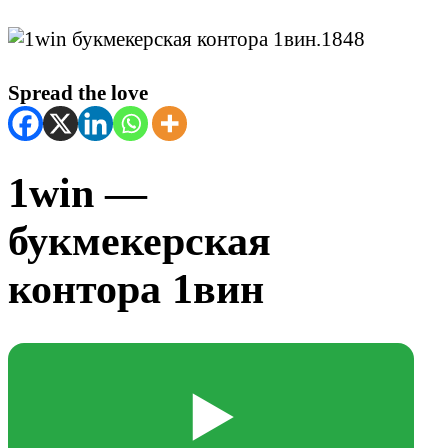
Spread the love
1win —
букмекерская
контора 1вин
▶️