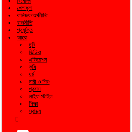
বিনোদন
খেলাধুলা
বানিজ্য/অর্থনীতি
রাজনীতি
প্রযুক্তি
আরো
ছবি
ভিডিও
এভিয়েশন
কৃষি
ধর্ম
নারী ও শিশু
প্রবাস
লাইফ স্টাইল
শিক্ষা
স্বাস্থ্য