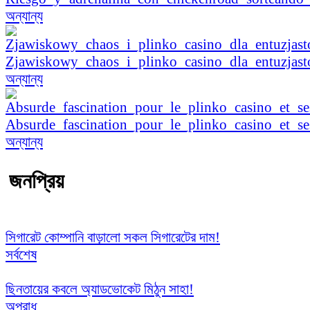
অন্যান্য
Zjawiskowy_chaos_i_plinko_casino_dla_entuzjas
অন্যান্য
Absurde_fascination_pour_le_plinko_casino_et_se
অন্যান্য
জনপ্রিয়
সিগারেট কোম্পানি বাড়ালো সকল সিগারেটের দাম!
সর্বশেষ
ছিনতায়ের কবলে অ্যাডভোকেট মিঠুন সাহা!
অপরাধ