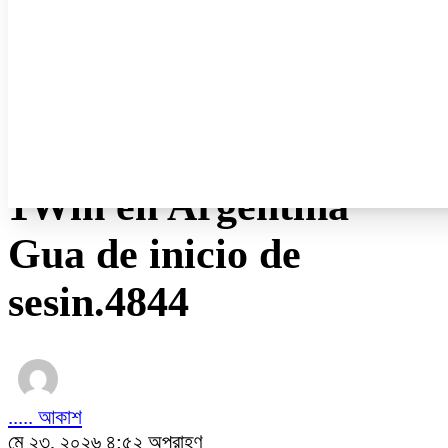
ডেঙ্গু
ধর্ম
নারী ও শিশু
প্রবাস
প্রযুক্তি
/
অন্যান্য
1Win en Argentina
Gua de inicio de
sesin.4844
..... আকাশ
মে ২৩, ২০২৬ ৪:৫২ অপরাহ্ণ