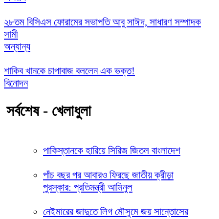
২৮তম বিসিএস ফোরামের সভাপতি আবু সাঈদ, সাধারণ সম্পাদক
সামী
অন্যান্য
শাকিব খানকে চাপাবাজ বললেন এক ভক্ত!
বিনোদন
সর্বশেষ - খেলাধুলা
পাকিস্তানকে হারিয়ে সিরিজ জিতল বাংলাদেশ
পাঁচ বছর পর আবারও ফিরছে জাতীয় ক্রীড়া
পুরস্কার: প্রতিমন্ত্রী আমিনুল
নেইমারের জাদুতে লিগ মৌসুমে জয় সান্তোসের