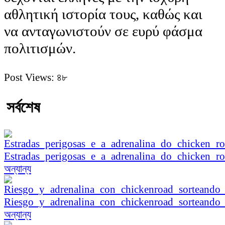
αθλητική ιστορία τους, καθώς και
να ανταγωνιστούν σε ευρύ φάσμα
πολιτισμών.
Post Views:
৪৮
সর্বশেষ
Estradas_perigosas_e_a_adrenalina_do_chicken_r
অন্যান্য
Riesgo_y_adrenalina_con_chickenroad_sorteando_
অন্যান্য