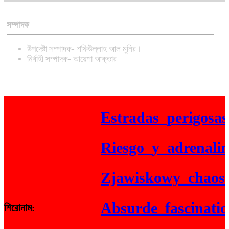
সম্পাদক
উপদেষ্টা সম্পাদক- শফিউল্লাহ আল মুনির।
নির্বাহী সম্পাদক- আয়েশা আক্তার
Estradas_perigosas_e
Riesgo_y_adrenalina_
Zjawiskowy_chaos_i_p
Absurde_fascination_p
শিরোনাম: