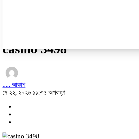
নারী ও শিশু
প্রবাস
প্রযুক্তি
/
অন্যান্য
casino 3498
..... আকাশ
মে ২২, ২০২৬ ১১:৩৫ অপরাহ্ণ