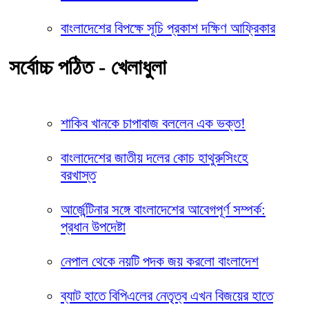
বাংলাদেশের বিপক্ষে সূচি প্রকাশ দক্ষিণ আফ্রিকার
সর্বোচ্চ পঠিত - খেলাধুলা
শাকিব খানকে চাপাবাজ বললেন এক ভক্ত!
বাংলাদেশের জাতীয় দলের কোচ হাথুরুসিংহে
বরখাস্ত
আর্জেন্টিনার সঙ্গে বাংলাদেশের আবেগপূর্ণ সম্পর্ক:
প্রধান উপদেষ্টা
নেপাল থেকে নয়টি পদক জয় করলো বাংলাদেশ
ব্যাট হাতে বিপিএলের নেতৃত্ব এখন বিজয়ের হাতে