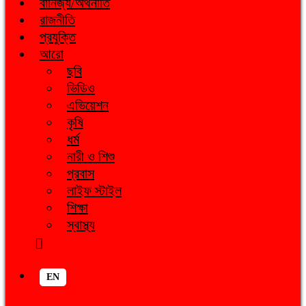
বানিজ্য/অর্থনীতি
রাজনীতি
প্রযুক্তি
আরো
ছবি
ভিডিও
এভিয়েশন
কৃষি
ধর্ম
নারী ও শিশু
প্রবাস
লাইফ স্টাইল
শিক্ষা
স্বাস্থ্য
EN