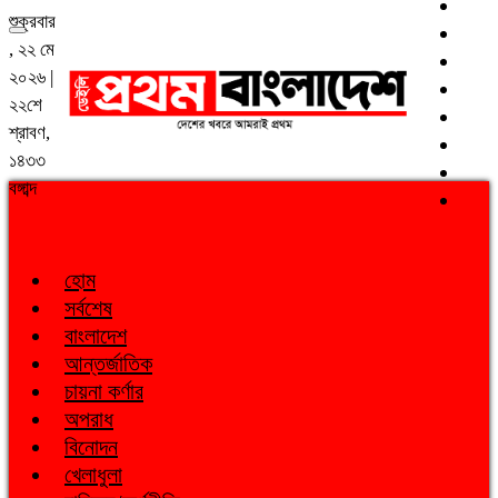
শুক্রবার
, ২২ মে
২০২৬ |
২২শে
শ্রাবণ,
১৪৩৩
বঙ্গাব্দ
হোম
সর্বশেষ
বাংলাদেশ
আন্তর্জাতিক
চায়না কর্ণার
অপরাধ
বিনোদন
খেলাধুলা