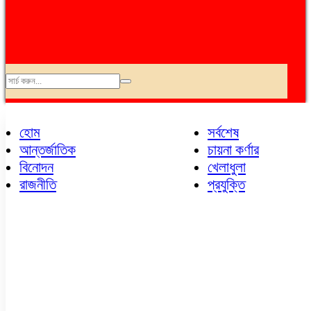
অপরাধ
আন্তর্জাতিক
হোম
সর্বশেষ
এভিয়েশন
আন্তর্জাতিক
চায়না কর্ণার
কৃষি
বিনোদন
খেলাধুলা
ক্যাম্পাস
রাজনীতি
প্রযুক্তি
খেলাধুলা
চায়না কর্ণার
ছবি
জনপ্রিয়
জাতীয়
ডেঙ্গু
ধর্ম