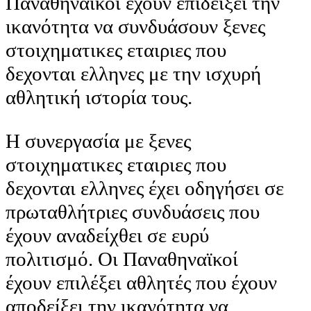
Παναθηναϊκοί έχουν επιδείξει την
ικανότητα να συνδυάσουν ξενες
στοιχηματικες εταιριες που
δεχονται ελληνες με την ισχυρή
αθλητική ιστορία τους.
Η συνεργασία με ξενες
στοιχηματικες εταιριες που
δεχονται ελληνες έχει οδηγήσει σε
πρωταθλήτριες συνδυάσεις που
έχουν αναδείχθει σε ευρύ
πολιτισμό. Οι Παναθηναϊκοί
έχουν επιλέξει αθλητές που έχουν
αποδείξει την ικανότητα να