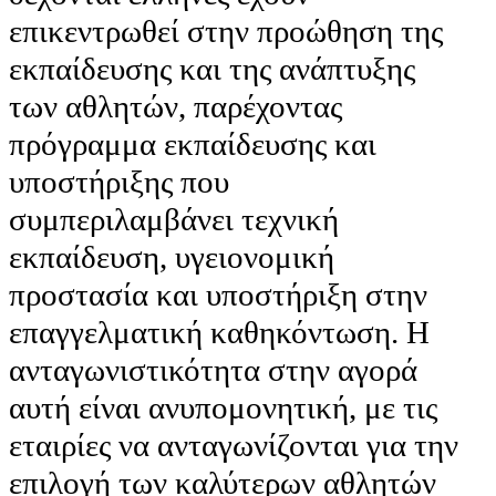
επικεντρωθεί στην προώθηση της
εκπαίδευσης και της ανάπτυξης
των αθλητών, παρέχοντας
πρόγραμμα εκπαίδευσης και
υποστήριξης που
συμπεριλαμβάνει τεχνική
εκπαίδευση, υγειονομική
προστασία και υποστήριξη στην
επαγγελματική καθηκόντωση. Η
ανταγωνιστικότητα στην αγορά
αυτή είναι ανυπομονητική, με τις
εταιρίες να ανταγωνίζονται για την
επιλογή των καλύτερων αθλητών