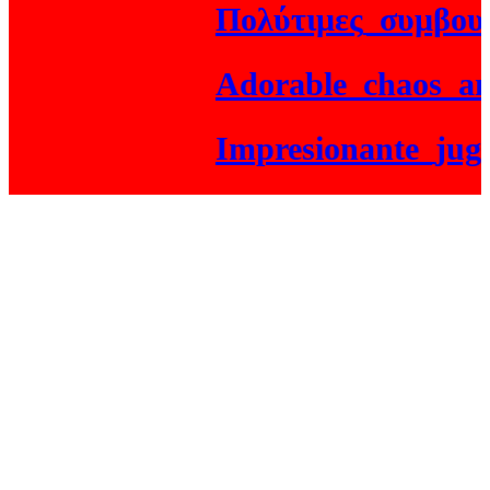
Πολύτιμες_συμβουλές_
Adorable_chaos_and_
Impresionante_jugabi