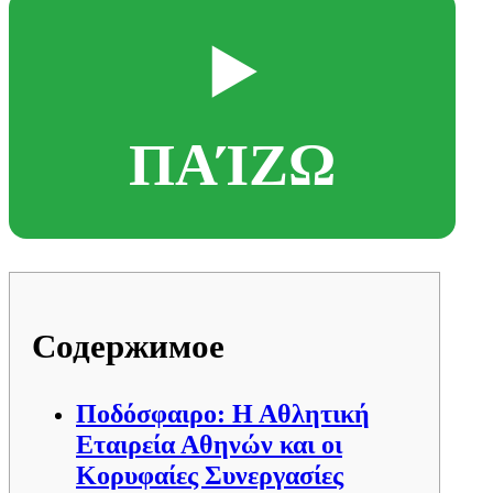
▶️
ΠΑΊΖΩ
Содержимое
Ποδόσφαιρο: Η Αθλητική
Εταιρεία Αθηνών και οι
Κορυφαίες Συνεργασίες