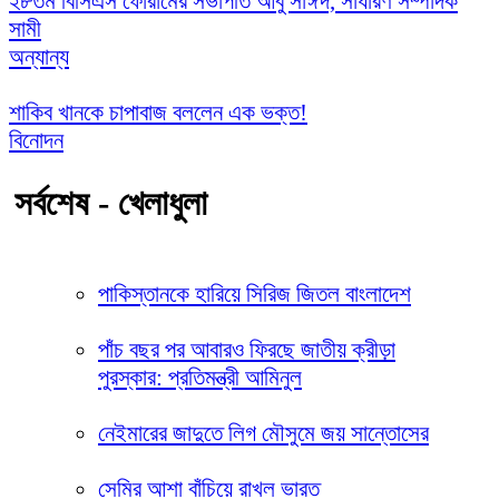
২৮তম বিসিএস ফোরামের সভাপতি আবু সাঈদ, সাধারণ সম্পাদক
সামী
অন্যান্য
শাকিব খানকে চাপাবাজ বললেন এক ভক্ত!
বিনোদন
সর্বশেষ - খেলাধুলা
পাকিস্তানকে হারিয়ে সিরিজ জিতল বাংলাদেশ
পাঁচ বছর পর আবারও ফিরছে জাতীয় ক্রীড়া
পুরস্কার: প্রতিমন্ত্রী আমিনুল
নেইমারের জাদুতে লিগ মৌসুমে জয় সান্তোসের
সেমির আশা বাঁচিয়ে রাখল ভারত