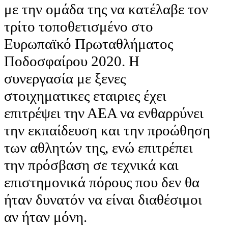
με την ομάδα της να κατέλαβε τον
τρίτο τοποθετισμένο στο
Ευρωπαϊκό Πρωταθλήματος
Ποδοσφαίρου 2020. Η
συνεργασία με ξενες
στοιχηματικες εταιριες έχει
επιτρέψει την ΑΕΑ να ενθαρρύνει
την εκπαίδευση και την προώθηση
των αθλητών της, ενώ επιτρέπει
την πρόσβαση σε τεχνικά και
επιστημονικά πόρους που δεν θα
ήταν δυνατόν να είναι διαθέσιμοι
αν ήταν μόνη.