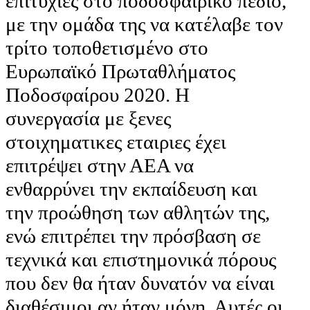
επιτυχίες στο ποδοσφαιρικό πεδίο,
με την ομάδα της να κατέλαβε τον
τρίτο τοποθετισμένο στο
Ευρωπαϊκό Πρωταθλήματος
Ποδοσφαίρου 2020. Η
συνεργασία με ξενες
στοιχηματικες εταιριες έχει
επιτρέψει στην ΑΕΑ να
ενθαρρύνει την εκπαίδευση και
την προώθηση των αθλητών της,
ενώ επιτρέπει την πρόσβαση σε
τεχνικά και επιστημονικά πόρους
που δεν θα ήταν δυνατόν να είναι
διαθέσιμοι αν ήταν μόνη. Αυτές οι