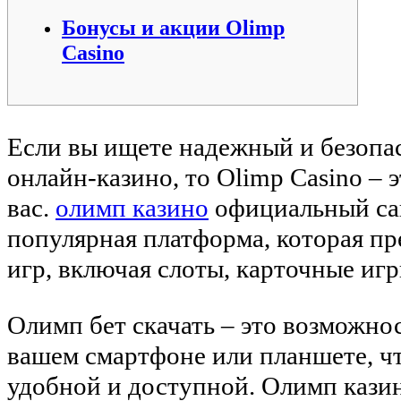
Бонусы и акции Olimp
Casino
Если вы ищете надежный и безопас
онлайн-казино, то Olimp Casino – 
вас.
олимп казино
официальный сай
популярная платформа, которая пр
игр, включая слоты, карточные игр
Олимп бет скачать – это возможнос
вашем смартфоне или планшете, чт
удобной и доступной. Олимп казино