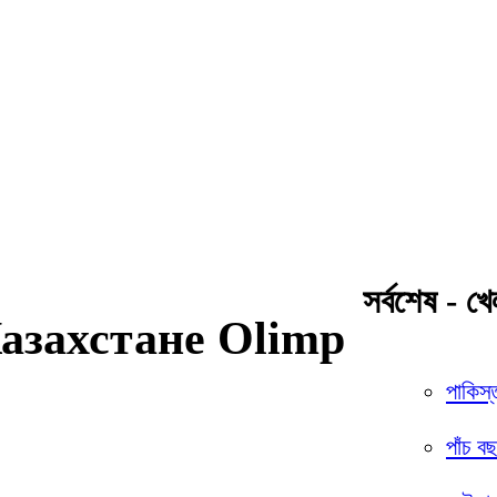
সর্বশেষ - খে
азахстане Olimp
পাকিস্
পাঁচ ব