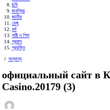
ছবি
জনপ্রিয়
জাতীয়
ডেঙ্গু
ধর্ম
নারী ও শিশু
প্রবাস
প্রযুক্তি
/
অন্যান্য
официальный сайт в К
Casino.20179 (3)