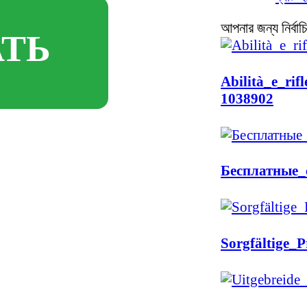
আপনার জন্য নির্বাচ
АТЬ
Abilità_e_rif
1038902
Бесплатные_
Sorgfältige_