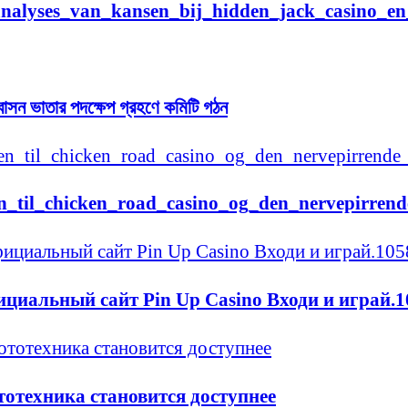
analyses_van_kansen_bij_hidden_jack_casino_e
আবাসন ভাতার পদক্ষেপ গ্রহণে কমিটি গঠন
n_til_chicken_road_casino_og_den_nervepirren
циальный сайт Pin Up Casino Входи и играй.1
отехника становится доступнее