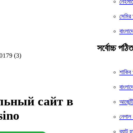
নেইমার
সেমির 
বাংলাদ
সর্বোচ্চ পঠি
শাকিব
বাংলাদ
льный сайт в
আর্জেন্
sino
নেপাল
ব্যাট 