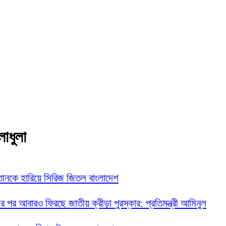
লাধুলা
তানকে হারিয়ে সিরিজ জিতল বাংলাদেশ
ছর পর আবারও ফিরছে জাতীয় ক্রীড়া পুরস্কার: প্রতিমন্ত্রী আমিনুল