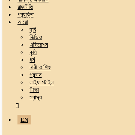
রাজনীতি
প্রযুক্তি
আরো
ছবি
ভিডিও
এভিয়েশন
কৃষি
ধর্ম
নারী ও শিশু
প্রবাস
লাইফ স্টাইল
শিক্ষা
স্বাস্থ্য
EN