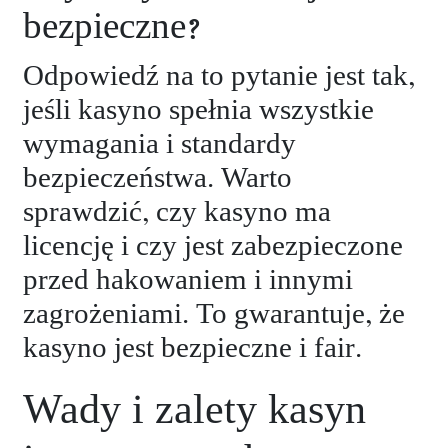
bezpieczne?
Odpowiedź na to pytanie jest tak,
jeśli kasyno spełnia wszystkie
wymagania i standardy
bezpieczeństwa. Warto
sprawdzić, czy kasyno ma
licencję i czy jest zabezpieczone
przed hakowaniem i innymi
zagrożeniami. To gwarantuje, że
kasyno jest bezpieczne i fair.
Wady i zalety kasyn