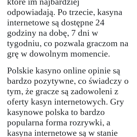
które im najbardziej
odpowiadają. Po trzecie, kasyna
internetowe są dostępne 24
godziny na dobę, 7 dni w
tygodniu, co pozwala graczom na
grę w dowolnym momencie.
Polskie kasyno online opinie są
bardzo pozytywne, co świadczy o
tym, że gracze są zadowoleni z
oferty kasyn internetowych. Gry
kasynowe polska to bardzo
popularna forma rozrywki, a
kasyna internetowe są w stanie