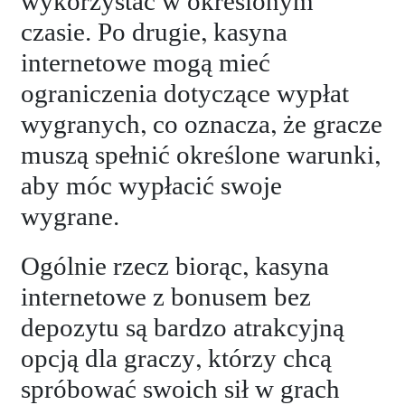
wykorzystać w określonym
czasie. Po drugie, kasyna
internetowe mogą mieć
ograniczenia dotyczące wypłat
wygranych, co oznacza, że gracze
muszą spełnić określone warunki,
aby móc wypłacić swoje
wygrane.
Ogólnie rzecz biorąc, kasyna
internetowe z bonusem bez
depozytu są bardzo atrakcyjną
opcją dla graczy, którzy chcą
spróbować swoich sił w grach