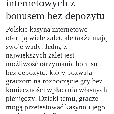
internetowych z
bonusem bez depozytu
Polskie kasyna internetowe
oferują wiele zalet, ale także mają
swoje wady. Jedną z
największych zalet jest
możliwość otrzymania bonusu
bez depozytu, który pozwala
graczom na rozpoczęcie gry bez
konieczności wpłacania własnych
pieniędzy. Dzięki temu, gracze
mogą przetestować kasyno i jego