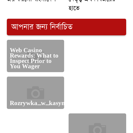
হাতে
আপনার জন্য নির্বাচিত
Web Casino
Rewards: What to
Inspect Prior to
সময় হলে সব আমি বলব:
You Wager
বুবলী
বাংলাদেশ-পাকিস্তান
Rozrywka_w_kasynie_online_osiąga_nowy_po
সরাসরি বাণিজ্য পুনরায় শুরু