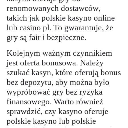
renomowanych dostawców,
takich jak polskie kasyno online
lub casino pl. To gwarantuje, że
gry są fair i bezpieczne.
Kolejnym ważnym czynnikiem
jest oferta bonusowa. Należy
szukać kasyn, które oferują bonus
bez depozytu, aby można było
wypróbować gry bez ryzyka
finansowego. Warto również
sprawdzić, czy kasyno oferuje
polskie kasyno lub polskie