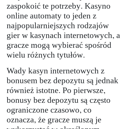
zaspokoić te potrzeby. Kasyno
online automaty to jeden z
najpopularniejszych rodzajów
gier w kasynach internetowych, a
gracze mogą wybierać spośród
wielu różnych tytułów.
Wady kasyn internetowych z
bonusem bez depozytu są jednak
również istotne. Po pierwsze,
bonusy bez depozytu są często
ograniczone czasowo, co
oznacza, że gracze muszą je