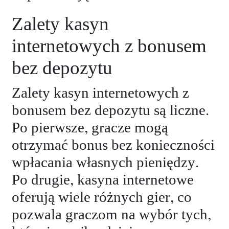
Zalety kasyn
internetowych z bonusem
bez depozytu
Zalety kasyn internetowych z
bonusem bez depozytu są liczne.
Po pierwsze, gracze mogą
otrzymać bonus bez konieczności
wpłacania własnych pieniędzy.
Po drugie, kasyna internetowe
oferują wiele różnych gier, co
pozwala graczom na wybór tych,