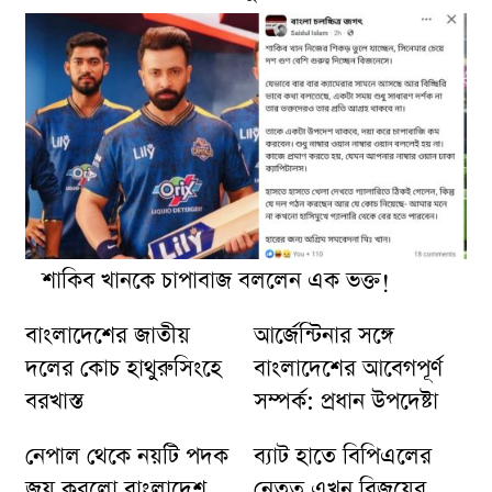
শাকিব খানকে চাপাবাজ বললেন এক ভক্ত!
বাংলাদেশের জাতীয়
আর্জেন্টিনার সঙ্গে
দলের কোচ হাথুরুসিংহে
বাংলাদেশের আবেগপূর্ণ
বরখাস্ত
সম্পর্ক: প্রধান উপদেষ্টা
নেপাল থেকে নয়টি পদক
ব্যাট হাতে বিপিএলের
জয় করলো বাংলাদেশ
নেতৃত্ব এখন বিজয়ের