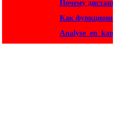
Почему дистанци
Как функциониру
Analyse_en_kansen