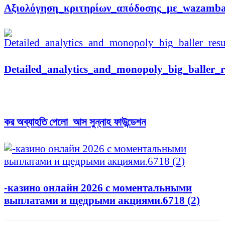
Αξιολόγηση_κριτηρίων_απόδοσης_με_wazamba
Detailed_analytics_and_monopoly_big_baller_re
কর অব্যাহতি পেলো আস সুন্নাহ ফাউন্ডেশন
-казино онлайн 2026 с моментальными
выплатами и щедрыми акциями.6718 (2)