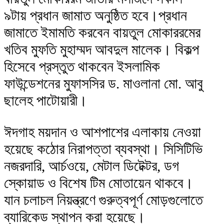
৯টায় প্রধান জামাত অনুষ্ঠিত হবে।প্রধান
জামাতে ইমামতি করবেন বায়তুল মোকাররমের
খতিব মুফতি মুহাম্মদ আবদুল মালেক। বিকল্প
হিসেবে প্রস্তুত থাকবেন ইসলামিক
ফাউন্ডেশনের মুফাসসির ড. মাওলানা মো. আবু
ছালেহ পাটোয়ারী।
ঈদগাহ ময়দান ও আশপাশের এলাকায় নেওয়া
হয়েছে কঠোর নিরাপত্তা ব্যবস্থা। সিসিটিভি
নজরদারি, আর্চওয়ে, মেটাল ডিটেক্টর, ডগ
স্কোয়াড ও বিশেষ টিম মোতায়েন থাকবে।
যান চলাচল নিয়ন্ত্রণে গুরুত্বপূর্ণ মোড়গুলোতে
ব্যারিকেড স্থাপন করা হয়েছে।