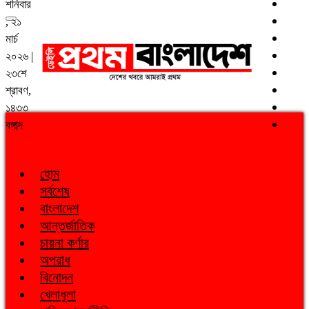
শনিবার
, ২১
মার্চ
২০২৬ |
২৩শে
শ্রাবণ,
১৪৩৩
বঙ্গাব্দ
হোম
সর্বশেষ
বাংলাদেশ
আন্তর্জাতিক
চায়না কর্ণার
অপরাধ
বিনোদন
খেলাধুলা