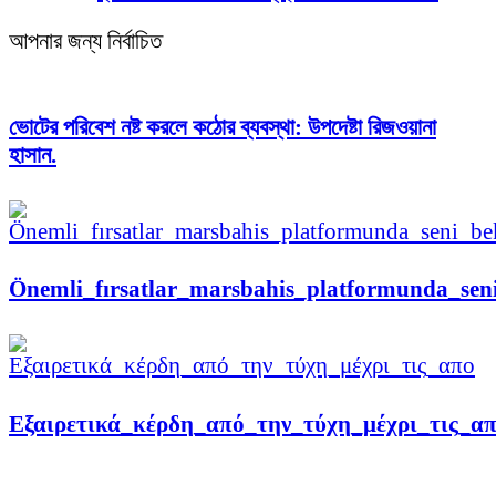
আপনার জন্য নির্বাচিত
ভোটের পরিবেশ নষ্ট করলে কঠোর ব্যবস্থা: উপদেষ্টা রিজওয়ানা
হাসান.
Önemli_fırsatlar_marsbahis_platformunda_se
Εξαιρετικά_κέρδη_από_την_τύχη_μέχρι_τις_α