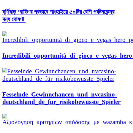
ঘূর্ণিঝড় ‘বাভি’র প্রভাবে শাংহাইয়ে ৫০টির বেশি পর্যটনকেন্দ্র
বন্ধ ঘোষণা
Incredibili_opportunità_di_gioco_e_vegas_her
Fesselnde_Gewinnchancen_und_nvcasino-
deutschland_de_für_risikobewusste_Spieler