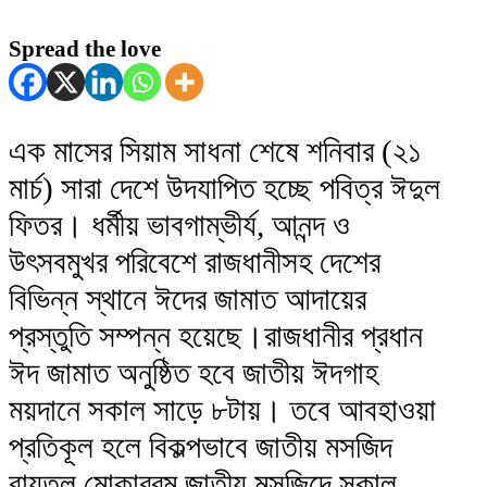
Spread the love
এক মাসের সিয়াম সাধনা শেষে শনিবার (২১
মার্চ) সারা দেশে উদযাপিত হচ্ছে পবিত্র ঈদুল
ফিতর। ধর্মীয় ভাবগাম্ভীর্য, আনন্দ ও
উৎসবমুখর পরিবেশে রাজধানীসহ দেশের
বিভিন্ন স্থানে ঈদের জামাত আদায়ের
প্রস্তুতি সম্পন্ন হয়েছে।রাজধানীর প্রধান
ঈদ জামাত অনুষ্ঠিত হবে জাতীয় ঈদগাহ
ময়দানে সকাল সাড়ে ৮টায়। তবে আবহাওয়া
প্রতিকূল হলে বিকল্পভাবে জাতীয় মসজিদ
বায়তুল মোকাররম জাতীয় মসজিদে সকাল