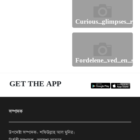
এক ট্রলারে মিললো ১৯৫
মণ ইলিশ, ৪০ লাখ টাকায়
বিক্রি
Curious_glimpses_rev
বাংলাদেশকে কখনো বন্ধু
রাষ্ট্র মনে করেনি ভারত:
শামসুজ্জামান দুদু
Fordelene_ved_en_st
GET THE APP
সম্পাদক
উপদেষ্টা সম্পাদক- শফিউল্লাহ আল মুনির।