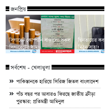
জনপ্রিয়
সিগারেট কোম্পানি বাড়ালো সকল
ছিনতায়ের কবলে
সিগারেটের দাম!
মিঠুন সাহা!
সর্বশেষ - খেলাধুলা
পাকিস্তানকে হারিয়ে সিরিজ জিতল বাংলাদেশ
পাঁচ বছর পর আবারও ফিরছে জাতীয় ক্রীড়া
পুরস্কার: প্রতিমন্ত্রী আমিনুল