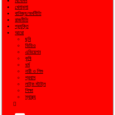
বিনোদন
খেলাধুলা
বানিজ্য/অর্থনীতি
রাজনীতি
প্রযুক্তি
আরো
ছবি
ভিডিও
এভিয়েশন
কৃষি
ধর্ম
নারী ও শিশু
প্রবাস
লাইফ স্টাইল
শিক্ষা
স্বাস্থ্য