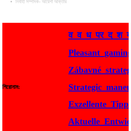
নির্বাহী সম্পাদক- আয়েশা আক্তার
व_व_ध_पर_द_श_य_
Pleasant_gaming_e
Zábavné_strategi
Strategic_maneuve
শিরোনাম:
Exzellente_Tipps_f
Aktuelle_Entwickl