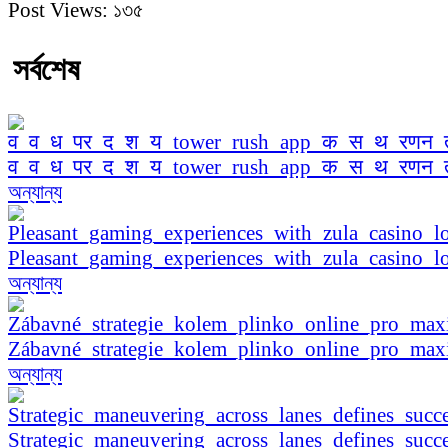
Post Views:
১৩৫
সর্বশেষ
व_व_ध_पर_द_श_य_tower_rush_app_क_स_थ_रणन
অন্যান্য
Pleasant_gaming_experiences_with_zula_casino_lo
অন্যান্য
Zábavné_strategie_kolem_plinko_online_pro_ma
অন্যান্য
Strategic_maneuvering_across_lanes_defines_succe