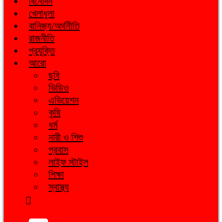
বিনোদন
খেলাধুলা
বানিজ্য/অর্থনীতি
রাজনীতি
প্রযুক্তি
আরো
ছবি
ভিডিও
এভিয়েশন
কৃষি
ধর্ম
নারী ও শিশু
প্রবাস
লাইফ স্টাইল
শিক্ষা
স্বাস্থ্য