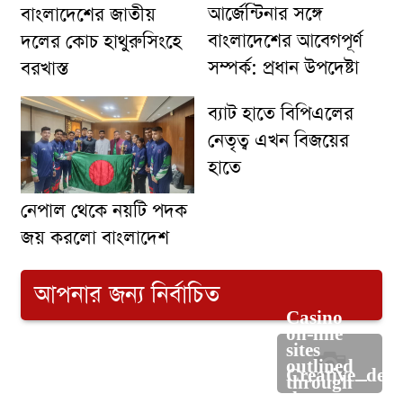
আর্জেন্টিনার সঙ্গে
বাংলাদেশের জাতীয়
বাংলাদেশের আবেগপূর্ণ
দলের কোচ হাথুরুসিংহে
সম্পর্ক: প্রধান উপদেষ্টা
বরখাস্ত
ব্যাট হাতে বিপিএলের
নেতৃত্ব এখন বিজয়ের
হাতে
নেপাল থেকে নয়টি পদক
জয় করলো বাংলাদেশ
আপনার জন্য নির্বাচিত
Casino
on-line
sites
outlined
চীনেফ্লাইটনেটওয়ার্কসম্প্রসারণকরলমালয়েশিয়াএয়ারলাইন্স
Creative_desi
through
the