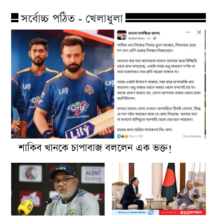
সর্বোচ্চ পঠিত - খেলাধুলা
শাকিব খানকে চাপাবাজ বললেন এক ভক্ত!