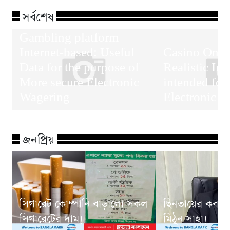
সর্বশেষ
Gambling platform
Internet-based: Useful
Casino On-L
Data for the purpose of
Realistic In
More secure Electronic
intended for
Wagering
Electronic 
জনপ্রিয়
সিগারেট কোম্পানি বাড়ালো সকল
ছিনতায়ের কবলে
সিগারেটের দাম!
মিঠুন সাহা!