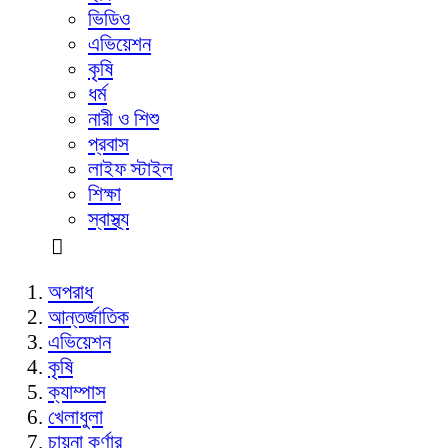
ভিডিও
এভিয়েশন
কৃষি
ধর্ম
নারী ও শিশু
প্রবাস
লাইফ স্টাইল
শিক্ষা
স্বাস্থ্য
অপরাধ
আন্তর্জাতিক
এভিয়েশন
কৃষি
ক্যাম্পাস
খেলাধুলা
চায়না কর্ণার