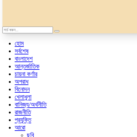
হোম
সর্বশেষ
বাংলাদেশ
আন্তর্জাতিক
চায়না কর্ণার
অপরাধ
বিনোদন
খেলাধুলা
বানিজ্য/অর্থনীতি
রাজনীতি
প্রযুক্তি
আরো
ছবি