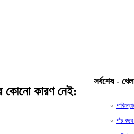
সর্বশেষ - খেল
য়ার কোনো কারণ নেই:
পাকিস্তা
পাঁচ বছর