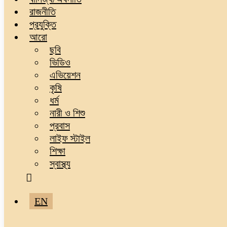
রাজনীতি
প্রযুক্তি
আরো
ছবি
ভিডিও
এভিয়েশন
কৃষি
ধর্ম
নারী ও শিশু
প্রবাস
লাইফ স্টাইল
শিক্ষা
স্বাস্থ্য
EN