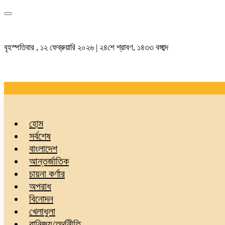
বৃহস্পতিবার , ১২ ফেব্রুয়ারি ২০২৬ | ২৪শে শ্রাবণ, ১৪৩৩ বঙ্গাব্দ
হোম
সর্বশেষ
বাংলাদেশ
আন্তর্জাতিক
চায়না কর্ণার
অপরাধ
বিনোদন
খেলাধুলা
বানিজ্য/অর্থনীতি