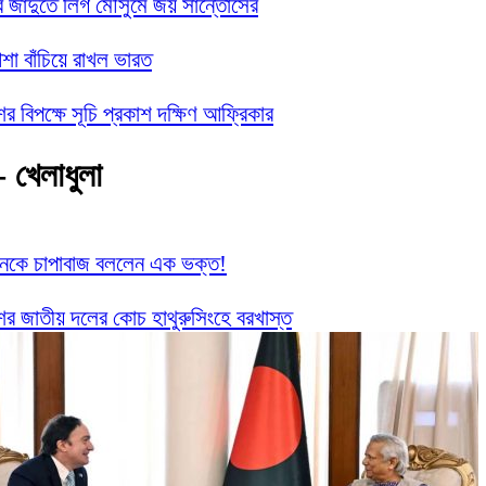
র জাদুতে লিগ মৌসুমে জয় সান্তোসের
া বাঁচিয়ে রাখল ভারত
ের বিপক্ষে সূচি প্রকাশ দক্ষিণ আফ্রিকার
- খেলাধুলা
ানকে চাপাবাজ বললেন এক ভক্ত!
ের জাতীয় দলের কোচ হাথুরুসিংহে বরখাস্ত