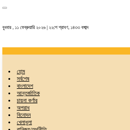
বুধবার , ১১ ফেব্রুয়ারি ২০২৬ | ২২শে শ্রাবণ, ১৪৩৩ বঙ্গাব্দ
হোম
সর্বশেষ
বাংলাদেশ
আন্তর্জাতিক
চায়না কর্ণার
অপরাধ
বিনোদন
খেলাধুলা
বানিজ্য/অর্থনীতি