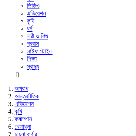
ভিডিও
এভিয়েশন
কৃষি
ধর্ম
নারী ও শিশু
প্রবাস
লাইফ স্টাইল
শিক্ষা
স্বাস্থ্য
অপরাধ
আন্তর্জাতিক
এভিয়েশন
কৃষি
ক্যাম্পাস
খেলাধুলা
চায়না কর্ণার