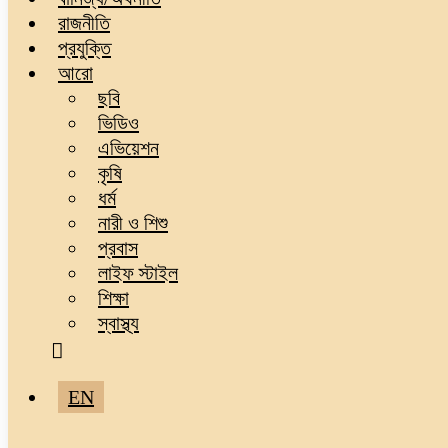
রাজনীতি
প্রযুক্তি
আরো
ছবি
ভিডিও
এভিয়েশন
কৃষি
ধর্ম
নারী ও শিশু
প্রবাস
লাইফ স্টাইল
শিক্ষা
স্বাস্থ্য
EN