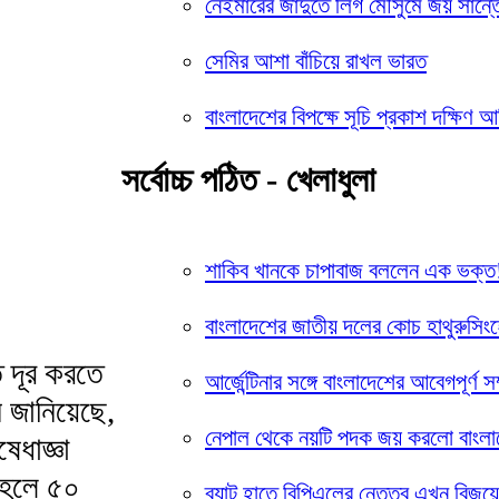
নেইমারের জাদুতে লিগ মৌসুমে জয় সান্
সেমির আশা বাঁচিয়ে রাখল ভারত
বাংলাদেশের বিপক্ষে সূচি প্রকাশ দক্ষিণ আ
সর্বোচ্চ পঠিত - খেলাধুলা
শাকিব খানকে চাপাবাজ বললেন এক ভক্ত
বাংলাদেশের জাতীয় দলের কোচ হাথুরুসিংহ
তি দূর করতে
আর্জেন্টিনার সঙ্গে বাংলাদেশের আবেগপূর্ণ সম
 জানিয়েছে,
নেপাল থেকে নয়টি পদক জয় করলো বাংলা
েধাজ্ঞা
াহলে ৫০
ব্যাট হাতে বিপিএলের নেতৃত্ব এখন বিজয়