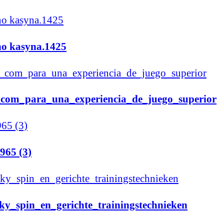
no kasyna.1425
os_com_para_una_experiencia_de_juego_superior
965 (3)
cky_spin_en_gerichte_trainingstechnieken