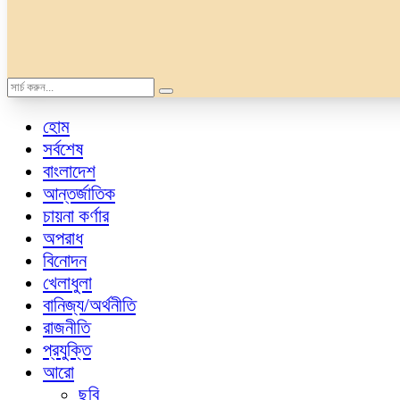
হোম
সর্বশেষ
বাংলাদেশ
আন্তর্জাতিক
চায়না কর্ণার
অপরাধ
বিনোদন
খেলাধুলা
বানিজ্য/অর্থনীতি
রাজনীতি
প্রযুক্তি
আরো
ছবি