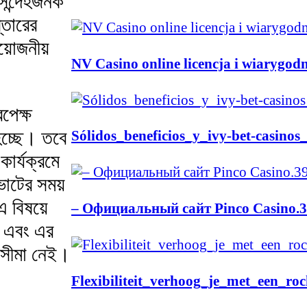
সন্দেহজনক
্তারের
য়োজনীয়
NV Casino online licencja i wiarygod
রপেক্ষ
হচ্ছে। তবে
Sólidos_beneficios_y_ivy-bet-casin
কার্যক্রমে
ভোটের সময়
 বিষয়ে
– Официальный сайт Pinco Casino.3
় এবং এর
ট সীমা নেই।
Flexibiliteit_verhoog_je_met_een_ro