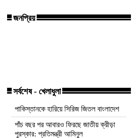
জনপ্রিয়
সিগারেট কোম্পানি বাড়ালো সকল
ছিনতায়ের কবলে
সিগারেটের দাম!
মিঠুন সাহা!
সর্বশেষ - খেলাধুলা
পাকিস্তানকে হারিয়ে সিরিজ জিতল বাংলাদেশ
পাঁচ বছর পর আবারও ফিরছে জাতীয় ক্রীড়া
পুরস্কার: প্রতিমন্ত্রী আমিনুল