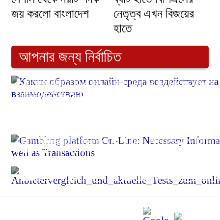
জয় করলো বাংলাদেশ
নেতৃত্ব এখন বিজয়ের
হাতে
আপনার জন্য নির্বাচিত
Каким образом онлайн-среда воздействует 
взаимодействию
ছুরিকাঘাতে হত্যা নৈশপ্রহরী
চীন ও রাশিয়ার ভিসা ছাড়ের মেয়াদ বৃদ্ধি জনগণের মধ্যে যোগা
Gambling platform On-Line: Necessary Info
Bonuses as well as Transactions
Anbietervergleich_und_aktuelle_Tests_zum_