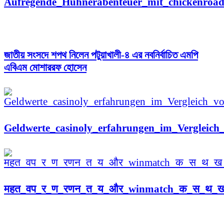
Aufregende_Hühnerabenteuer_mit_chickenroa
জাতীয় সংসদে শপথ নিলেন পটুয়াখালী-৪ এর নবনির্বাচিত এমপি
এবিএম মোশাররফ হোসেন
Geldwerte_casinoly_erfahrungen_im_Vergleic
महत_वप_र_ण_रणन_त_य_और_winmatch_क_स_थ_ख