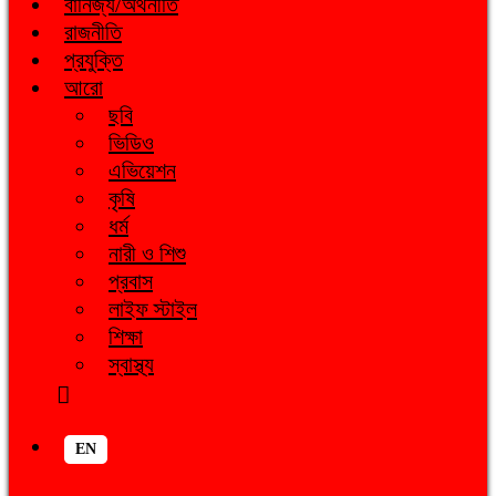
বানিজ্য/অর্থনীতি
রাজনীতি
প্রযুক্তি
আরো
ছবি
ভিডিও
এভিয়েশন
কৃষি
ধর্ম
নারী ও শিশু
প্রবাস
লাইফ স্টাইল
শিক্ষা
স্বাস্থ্য
EN