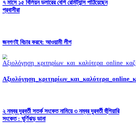
৭ মাসে ১৫ বিলিয়ন ডলারের বে‌শি রেমিট্যান্স পা‌ঠিয়েছেন
প্রবাসীরা
জনগণই বিচার করবে: আওয়ামী লীগ
Αξιολόγηση_κριτηρίων_και_καλύτερα_online_κ
২ নম্বর দূরবর্তী সতর্ক সংকেত নামিয়ে ৩ নম্বর দূরবর্তী হুঁশিয়ারি
সংকেত : ঘূর্ণিঝড় ডানা