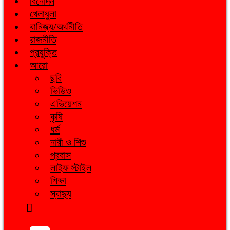
বিনোদন
খেলাধুলা
বানিজ্য/অর্থনীতি
রাজনীতি
প্রযুক্তি
আরো
ছবি
ভিডিও
এভিয়েশন
কৃষি
ধর্ম
নারী ও শিশু
প্রবাস
লাইফ স্টাইল
শিক্ষা
স্বাস্থ্য