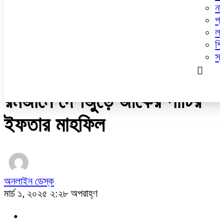
ডেঙ্গু
ন
ধর্ম
প
নারী ও শিশু
ল
প্রবাস
শ
প্রযুক্তি
স্
/
জাতীয়
রমজানে দেশজুড়ে জাকের পার্টির
ইফতার মাহফিল
অনলাইন ডেস্ক
মার্চ ১, ২০২৫ ২:২৮ অপরাহ্ণ