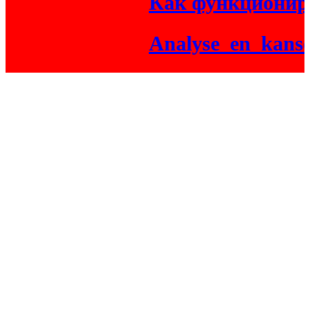
Как функциониру
Analyse_en_kansen