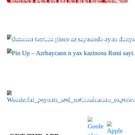
বাংলাদেশকে কখনো বন্ধু রাষ্ট্র মনে করেনি ভারত: শামসুজ্জামান দুদ
পাকিস্তানকেও জার্সিতে ‘ইন্ডিয়া’ না লেখার পরামর্শ
Bəzənən təcrübə pinco az sayəsində oyun dünya
Pin Up – Azrbaycann n yax kazinosu Rsmi sa
Wonderful_payouts_and_nationalcasino_exp