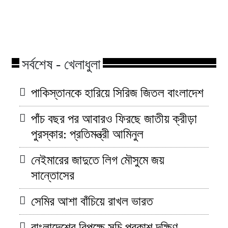
সিগারেট কোম্পানি বাড়ালো সকল
ছিনতায়ের কবলে
সিগারেটের দাম!
মিঠুন সাহা!
সর্বশেষ - খেলাধুলা
পাকিস্তানকে হারিয়ে সিরিজ জিতল বাংলাদেশ
পাঁচ বছর পর আবারও ফিরছে জাতীয় ক্রীড়া
পুরস্কার: প্রতিমন্ত্রী আমিনুল
নেইমারের জাদুতে লিগ মৌসুমে জয়
সান্তোসের
সেমির আশা বাঁচিয়ে রাখল ভারত
বাংলাদেশের বিপক্ষে সূচি প্রকাশ দক্ষিণ