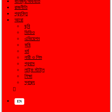
বানিজ্য/অর্থনীতি
রাজনীতি
প্রযুক্তি
আরো
ছবি
ভিডিও
এভিয়েশন
কৃষি
ধর্ম
নারী ও শিশু
প্রবাস
লাইফ স্টাইল
শিক্ষা
স্বাস্থ্য
EN