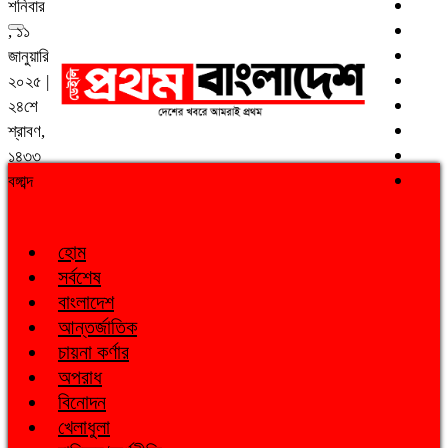
শনিবার
, ১১
জানুয়ারি
২০২৫ |
২৪শে
শ্রাবণ,
১৪৩৩
বঙ্গাব্দ
হোম
সর্বশেষ
বাংলাদেশ
আন্তর্জাতিক
চায়না কর্ণার
অপরাধ
বিনোদন
খেলাধুলা