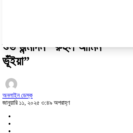
নারী ও শিশু
প্রবাস
প্রযুক্তি
/
বিনোদন
শুভ জন্মদিন “রুহুল আমিন
ভূঁইয়া”
অনলাইন ডেস্ক
জানুয়ারি ১১, ২০২৫ ৩:৪৯ অপরাহ্ণ