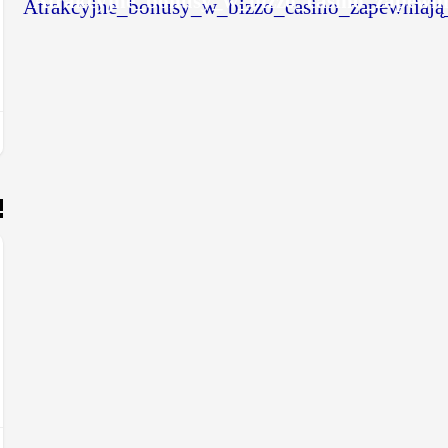
Atrakcyjne_bonusy_w_bizzo_casino_zapewn
hne_oasis_casino_und_hilfreiche_Strategie