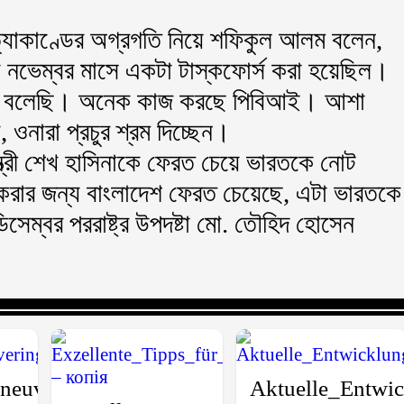
ত্যাকাণ্ডের অগ্রগতি নিয়ে শফিকুল আলম বলেন,
য নভেম্বর মাসে একটা টাস্কফোর্স করা হয়েছিল।
র্তা বলেছি। অনেক কাজ করছে পিবিআই। আশা
ওনারা প্রচুর শ্রম দিচ্ছেন।
্ত্রী শেখ হাসিনাকে ফেরত চেয়ে ভারতকে নোট
ন করার জন্য বাংলাদেশ ফেরত চেয়েছে, এটা ভারতকে
েম্বর পররাষ্ট্র উপদষ্টা মো. তৌহিদ হোসেন
ko_online_pro_maximální_odměny_a_vzruše
neuvering_across_lanes_defines_success_in
Aktuelle_Entwic