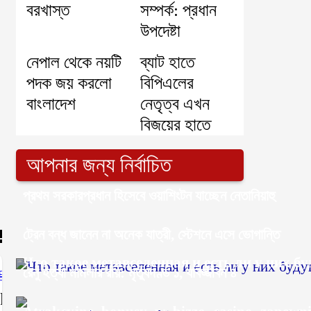
বরখাস্ত
সম্পর্ক: প্রধান
উপদেষ্টা
নেপাল থেকে নয়টি
ব্যাট হাতে
পদক জয় করলো
বিপিএলের
বাংলাদেশ
নেতৃত্ব এখন
বিজয়ের হাতে
আপনার জন্য নির্বাচিত
প্রথম সরকারপ্রধান হিসেবে ওয়াশিংটন যাচ্ছেন নেতানিয়াহু
ট্রেন বন্ধ জানেন না অনেক যাত্রী, স্টেশনে এসে ভোগান্তি
Что такое метавселенная и есть ли у них б
রেনু হত্যা মামলার রায়: মৃত্যুদণ্ড ১, যাবজ্জীবন ৪
ní
_thrilling_chickenroad_arca
klungen_verändern_das_Spielerlebnis_mit