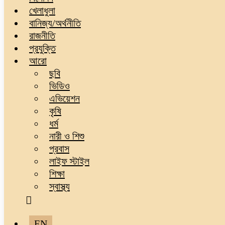
খেলাধুলা
বানিজ্য/অর্থনীতি
রাজনীতি
প্রযুক্তি
আরো
ছবি
ভিডিও
এভিয়েশন
কৃষি
ধর্ম
নারী ও শিশু
প্রবাস
লাইফ স্টাইল
শিক্ষা
স্বাস্থ্য
EN