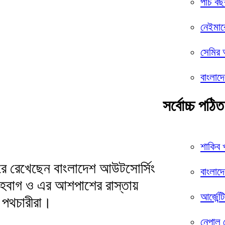
পাঁচ বছ
নেইমার
সেমির 
বাংলাদে
সর্বোচ্চ পঠিত
শাকিব 
রে রেখেছেন বাংলাদেশ আউটসোর্সিং
বাংলাদ
শাহবাগ ও এর আশপাশের রাস্তায়
আর্জেন্
ন পথচারীরা।
নেপাল 