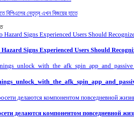
াতে বিপিএলের নেতৃত্ব এখন বিজয়ের হাতে
িত
 Hazard Signs Experienced Users Should Recogni
nings_unlock_with_the_afk_spin_app_and_passiv
сети делаются компонентом повседневной жиз