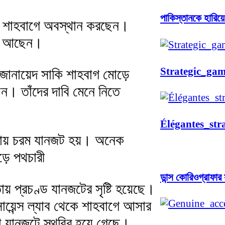
পাকিস্তানকে হারিয
ী শাহবাগে অবস্থান করছেন।
ানে আছেন।
Strategic_ga
জোনায়েদ সাকি শাহবাগ মোড়ে
। তাঁদের দাবি মেনে নিতে
Élégantes_str
ায় চরম যানজট হয়। অনেক
ড়ে পথচারী
ডান্স কোরিওগ্রাফা
 প্রচণ্ড যানজটের সৃষ্টি হয়েছে।
 সায়েন্স ল্যাব থেকে শাহবাগে আসার
া যানজটে স্থবির হয়ে গেছে।