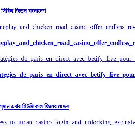
়ে সিরিজ জিতল বাংলাদেশ
meplay_and_chicken_road_casino_offer_endless_r
atégies_de_paris_en_direct_avec_betify_live_pour
র সৃজন এবার মিউজিকাল ফিল্মের মডেল