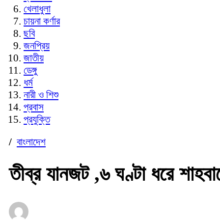
খেলাধুলা
চায়না কর্ণার
ছবি
জনপ্রিয়
জাতীয়
ডেঙ্গু
ধর্ম
নারী ও শিশু
প্রবাস
প্রযুক্তি
/
বাংলাদেশ
তীব্র যানজট ,৬ ঘণ্টা ধরে শাহ