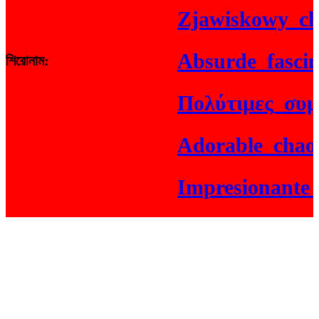
Zjawiskowy_chaos
Absurde_fascinat
শিরোনাম:
Πολύτιμες_συμβου
Adorable_chaos_
Impresionante_ju