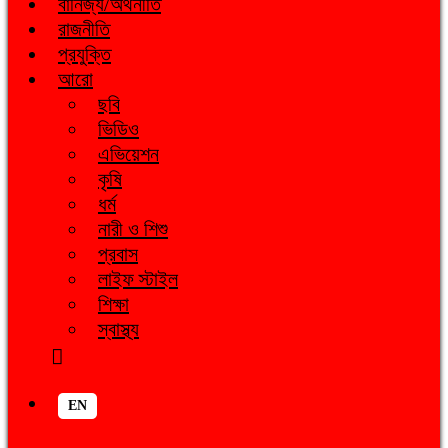
বানিজ্য/অর্থনীতি
রাজনীতি
প্রযুক্তি
আরো
ছবি
ভিডিও
এভিয়েশন
কৃষি
ধর্ম
নারী ও শিশু
প্রবাস
লাইফ স্টাইল
শিক্ষা
স্বাস্থ্য
EN