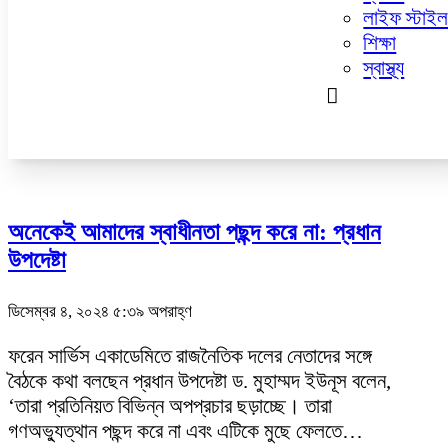
নারী ও শিশু
লাইফ স্টাই
প্রবাস
শিক্ষা
প্রযুক্তি
স্বাস্থ্য
amar bangla
অনেকেই আমাদের স্বাধীনতা পছন্দ করে না: প্রধান
উপদেষ্টা
ডিসেম্বর ৪, ২০২৪ ৫:৩৯ অপরাহ্ণ
ফরেন সার্ভিস একাডেমিতে রাজনৈতিক দলের নেতাদের সঙ্গে
বৈঠকে কথা বলছেন প্রধান উপদেষ্টা ড. মুহাম্মদ ইউনূস বলেন,
‘তারা প্রতিনিয়ত বিভিন্ন অপপ্রচার ছড়াচ্ছে। তারা
গণঅভ্যুত্থান পছন্দ করে না এবং এটিকে মুছে ফেলতে…