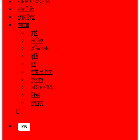
বানিজ্য/অর্থনীতি
রাজনীতি
প্রযুক্তি
আরো
ছবি
ভিডিও
এভিয়েশন
কৃষি
ধর্ম
নারী ও শিশু
প্রবাস
লাইফ স্টাইল
শিক্ষা
স্বাস্থ্য
EN