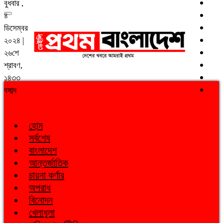
বুধবার ,
৪
ডিসেম্বর
২০২৪ |
২৬শে
শ্রাবণ,
১৪৩৩
বঙ্গাব্দ
হোম
সর্বশেষ
বাংলাদেশ
আন্তর্জাতিক
চায়না কর্ণার
অপরাধ
বিনোদন
খেলাধুলা