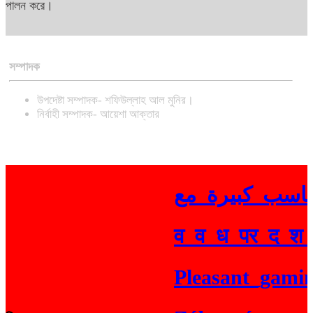
পালন করে।
সম্পাদক
উপদেষ্টা সম্পাদক- শফিউল্লাহ আল মুনির।
নির্বাহী সম্পাদক- আয়েশা আক্তার
व_व_ध_पर_द_श_
Pleasant_gaming