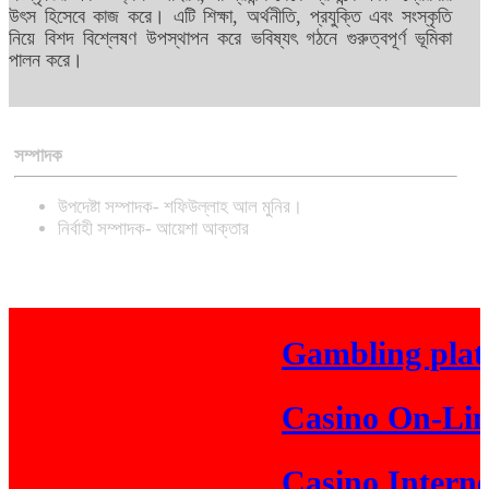
উৎস হিসেবে কাজ করে। এটি শিক্ষা, অর্থনীতি, প্রযুক্তি এবং সংস্কৃতি
নিয়ে বিশদ বিশ্লেষণ উপস্থাপন করে ভবিষ্যৎ গঠনে গুরুত্বপূর্ণ ভূমিকা
পালন করে।
সম্পাদক
উপদেষ্টা সম্পাদক- শফিউল্লাহ আল মুনির।
নির্বাহী সম্পাদক- আয়েশা আক্তার
Gambling platf
Casino On-Line
Casino Internet