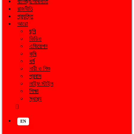
বানিজ্য/অর্থনীতি
রাজনীতি
প্রযুক্তি
আরো
ছবি
ভিডিও
এভিয়েশন
কৃষি
ধর্ম
নারী ও শিশু
প্রবাস
লাইফ স্টাইল
শিক্ষা
স্বাস্থ্য
EN