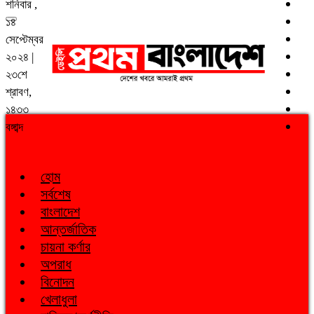
শনিবার ,
১৪
সেপ্টেম্বর
২০২৪ |
২৩শে
শ্রাবণ,
১৪৩৩
বঙ্গাব্দ
হোম
সর্বশেষ
বাংলাদেশ
আন্তর্জাতিক
চায়না কর্ণার
অপরাধ
বিনোদন
খেলাধুলা