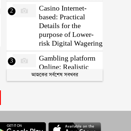
Casino Internet-
2
based: Practical
Details for the
purpose of Lower-
risk Digital Wagering
Gambling platform
3
Online: Realistic
আজকের সর্বশেষ সবখবর
Details for Lower-
risk Electronic
Gambling
Почему
4
дистанционные
игры оказываются