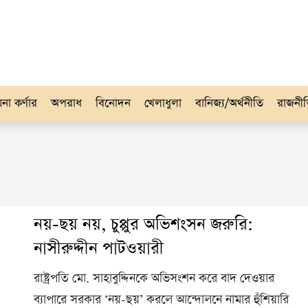
না কর্ণার
অপরাধ
বিনোদন
খেলাধুলা
বানিজ্য/অর্থনীতি
রাজনী
নয়-ছয় নয়, চুপ্পুর অভিশংসন জরুরি:
নাসীরুদ্দীন পাটওয়ারী
রাষ্ট্রপতি মো. সাহাবুদ্দিনকে অভিসংশন করে বাদ দেওয়ার
ব্যাপারে সরকার ‘নয়-ছয়’ করলে আন্দোলনে নামার হুঁশিয়ারি