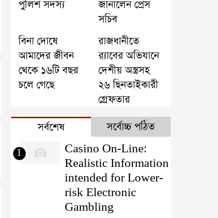
পুলিশ সদস্য
জানালেন প্রেস
সচিব
বিনা দোষে
রাজধানীতে
আমাদের জীবন
র‌্যাবের অভিযানে
থেকে ১৬টি বছর
দেশীয় অস্ত্রসহ
চলে গেছে
২৬ ছিনতাইকারী
গ্রেফতার
সর্বোচ্চ পঠিত
সর্বশেষ
Casino On-Line:
1
Realistic Information
intended for Lower-
risk Electronic
Gambling