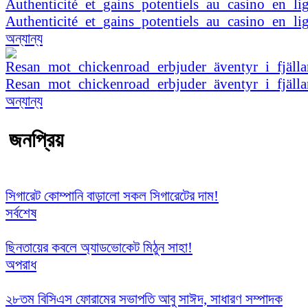
Authenticité_et_gains_potentiels_au_casino_en_li
অন্যান্য
Resan_mot_chickenroad_erbjuder_äventyr_i_fjäl
অন্যান্য
জনপ্রিয়
সিগারেট কোম্পানি বাড়ালো সকল সিগারেটের দাম!
সর্বশেষ
ছিনতায়ের কবলে অ্যাডভোকেট মিঠুন সাহা!
অপরাধ
২৮তম বিসিএস ফোরামের সভাপতি আবু সাঈদ, সাধারণ সম্পাদক