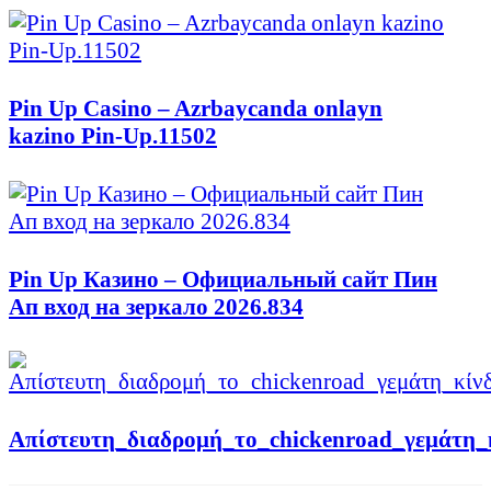
Pin Up Casino – Azrbaycanda onlayn
kazino Pin-Up.11502
Pin Up Казино – Официальный сайт Пин
Ап вход на зеркало 2026.834
Απίστευτη_διαδρομή_το_chickenroad_γεμάτη_