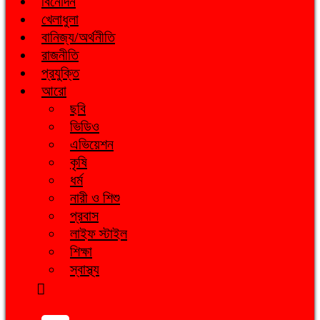
বিনোদন
খেলাধুলা
বানিজ্য/অর্থনীতি
রাজনীতি
প্রযুক্তি
আরো
ছবি
ভিডিও
এভিয়েশন
কৃষি
ধর্ম
নারী ও শিশু
প্রবাস
লাইফ স্টাইল
শিক্ষা
স্বাস্থ্য