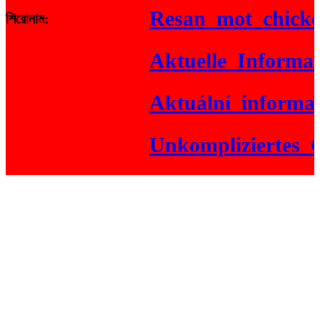
Resan_mot_chickenr
শিরোনাম:
Aktuelle_Informatio
Aktuální_informace_
Unkompliziertes_Gam