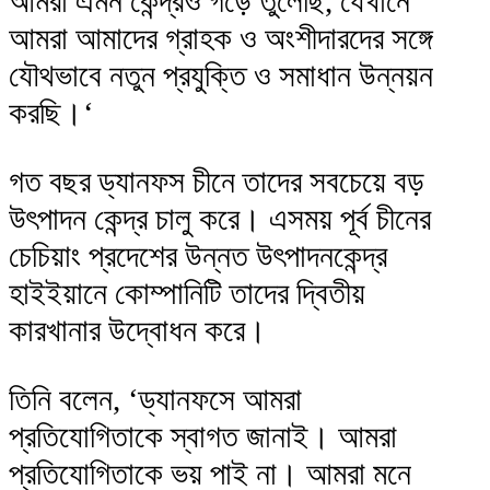
আমরা এমন কেন্দ্রও গড়ে তুলেছি, যেখানে
আমরা আমাদের গ্রাহক ও অংশীদারদের সঙ্গে
যৌথভাবে নতুন প্রযুক্তি ও সমাধান উন্নয়ন
করছি।‘
গত বছর ড্যানফস চীনে তাদের সবচেয়ে বড়
উৎপাদন কেন্দ্র চালু করে। এসময় পূর্ব চীনের
চেচিয়াং প্রদেশের উন্নত উৎপাদনকেন্দ্র
হাইইয়ানে কোম্পানিটি তাদের দ্বিতীয়
কারখানার উদ্বোধন করে।
তিনি বলেন, ‘ড্যানফসে আমরা
প্রতিযোগিতাকে স্বাগত জানাই। আমরা
প্রতিযোগিতাকে ভয় পাই না। আমরা মনে