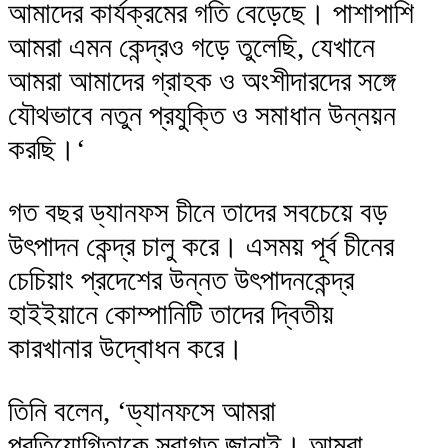
আমাদের কার্যক্রমের গতি বেড়েছে। পাশাপাশি
আমরা এমন কেন্দ্রও গড়ে তুলেছি, যেখানে
আমরা আমাদের গ্রাহক ও অংশীদারদের সঙ্গে
যৌথভাবে নতুন প্রযুক্তি ও সমাধান উন্নয়ন
করছি।‘
গত বছর ড্যানফস চীনে তাদের সবচেয়ে বড়
উৎপাদন কেন্দ্র চালু করে। এসময় পূর্ব চীনের
চেচিয়াং প্রদেশের উন্নত উৎপাদনকেন্দ্র
হাইইয়ানে কোম্পানিটি তাদের দ্বিতীয়
কারখানার উদ্বোধন করে।
তিনি বলেন, ‘ড্যানফসে আমরা
প্রতিযোগিতাকে স্বাগত জানাই। আমরা