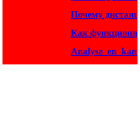
Почему дистанцио
Как функциониру
Analyse_en_kansen