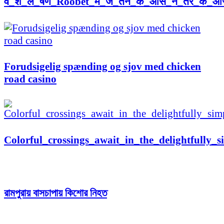
व_श_ल_षण_Roobet_म_ज_तन_क_आस_न_तर_क_औ
Forudsigelig spænding og sjov med chicken
road casino
Colorful_crossings_await_in_the_delightfully
রামপুরায় বাসচাপায় কিশোর নিহত