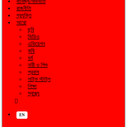
বানিজ্য/অর্থনীতি
রাজনীতি
প্রযুক্তি
আরো
ছবি
ভিডিও
এভিয়েশন
কৃষি
ধর্ম
নারী ও শিশু
প্রবাস
লাইফ স্টাইল
শিক্ষা
স্বাস্থ্য
EN