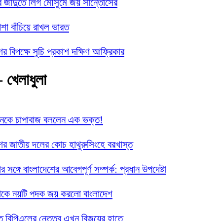
র জাদুতে লিগ মৌসুমে জয় সান্তোসের
া বাঁচিয়ে রাখল ভারত
ের বিপক্ষে সূচি প্রকাশ দক্ষিণ আফ্রিকার
- খেলাধুলা
ানকে চাপাবাজ বললেন এক ভক্ত!
ের জাতীয় দলের কোচ হাথুরুসিংহে বরখাস্ত
নার সঙ্গে বাংলাদেশের আবেগপূর্ণ সম্পর্ক: প্রধান উপদেষ্টা
েকে নয়টি পদক জয় করলো বাংলাদেশ
তে বিপিএলের নেতৃত্ব এখন বিজয়ের হাতে