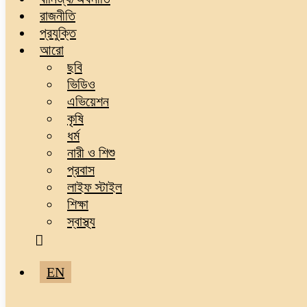
রাজনীতি
প্রযুক্তি
আরো
ছবি
ভিডিও
এভিয়েশন
কৃষি
ধর্ম
নারী ও শিশু
প্রবাস
লাইফ স্টাইল
শিক্ষা
স্বাস্থ্য
EN