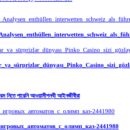
_Analysen_enthüllen_interwetten_schweiz_als_fü
r_və_sürprizlər_dünyası_Pinko_Casino_sizi_gözl
র ফরম নিতে পারেনি আওয়ামীপন্থী আইনজীবীরা
_игровых_автоматов_с_олимп_каз-2441980