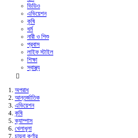
ভিডিও
এভিয়েশন
কৃষি
ধর্ম
নারী ও শিশু
প্রবাস
লাইফ স্টাইল
শিক্ষা
স্বাস্থ্য
অপরাধ
আন্তর্জাতিক
এভিয়েশন
কৃষি
ক্যাম্পাস
খেলাধুলা
চায়না কর্ণার