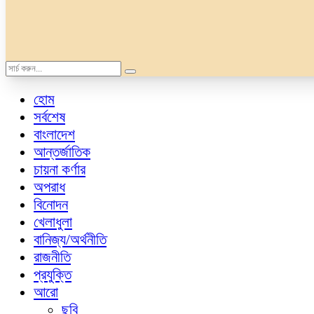
হোম
সর্বশেষ
বাংলাদেশ
আন্তর্জাতিক
চায়না কর্ণার
অপরাধ
বিনোদন
খেলাধুলা
বানিজ্য/অর্থনীতি
রাজনীতি
প্রযুক্তি
আরো
ছবি