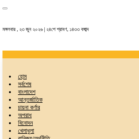
মঙ্গলবার , ২৩ জুন ২০২৬ | ২৪শে শ্রাবণ, ১৪৩৩ বঙ্গাব্দ
হোম
সর্বশেষ
বাংলাদেশ
আন্তর্জাতিক
চায়না কর্ণার
অপরাধ
বিনোদন
খেলাধুলা
বানিজ্য/অর্থনীতি