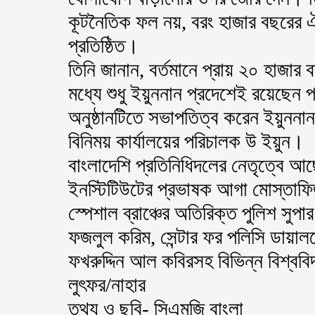
কূটনৈতিক ফল নয়, বরং হাজার বছরের ঐ
প্রতিষ্ঠিত।
তিনি জানান, বর্তমানে প্রায় ২০ হাজার ব
মধ্যে শুধু ইয়ুননান প্রদেশেই রয়েছেন প্
অনুষ্ঠানটিতে সভাপতিত্ব করেন ইয়ুননা
বিনিময় কার্যালয়ের পরিচালক উ ইয়ুন।
বাংলাদেশি প্রতিনিধিদলের নেতৃত্বে আছ
ইনস্টিটিউটের প্রভাষক আগা মোস্তাফ
স্পেশাল ব্রাঞ্চের অতিরিক্ত পুলিশ সু
ফজলুল করিম, সেন্টার ফর পলিসি ডায়ালগে
ফখরুদ্দিন আল কবিরসহ বিভিন্ন বিশ্ববিদ
লুৎফর/নাহার
তথ্য ও ছবি- সিএমজি বাংলা