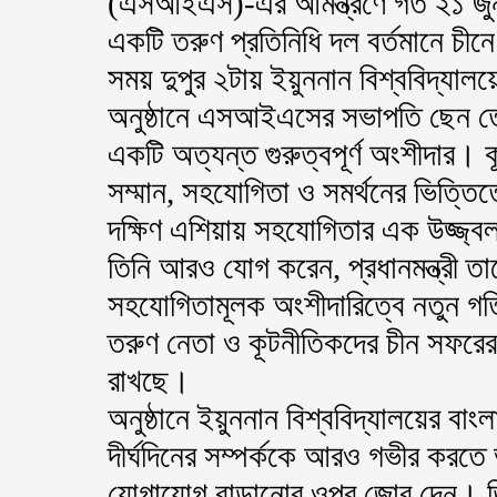
(এসআইএস)-এর আমন্ত্রণে গত ২১ জুন
একটি তরুণ প্রতিনিধি দল বর্তমানে চীনে
সময় দুপুর ২টায় ইয়ুননান বিশ্ববিদ্য
অনুষ্ঠানে এসআইএসের সভাপতি ছেন তোংস
একটি অত্যন্ত গুরুত্বপূর্ণ অংশীদার। ক
সম্মান, সহযোগিতা ও সমর্থনের ভিত্তি
দক্ষিণ এশিয়ায় সহযোগিতার এক উজ্জ্বল 
তিনি আরও যোগ করেন, প্রধানমন্ত্রী
সহযোগিতামূলক অংশীদারিত্বে নতুন গ
তরুণ নেতা ও কূটনীতিকদের চীন সফরের
রাখছে।
অনুষ্ঠানে ইয়ুননান বিশ্ববিদ্যালয়ের বাং
দীর্ঘদিনের সম্পর্ককে আরও গভীর করতে 
যোগাযোগ বাড়ানোর ওপর জোর দেন। তি