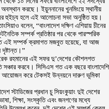
 থেকে ১০ দিনের সফরে বাংলাদেশে ২২ সদস্যের
 অবস্থান করছে। ইয়ুননানের খুনমিংয়ে স্থানীয়
ালয়ের হুইচ্য হলে এই আলোচনা সভা অনুষ্ঠিত হয়।
িয়াও বলেন, “বাংলাদেশ দক্ষিণ এশিয়ায় চীনের
ূটনৈতিক সম্পর্ক প্রতিষ্ঠার পর থেকে পারস্পরিক
তে এই সম্পর্ক ক্রমাগত মজবুত হয়েছে, যা আজ
দৃষ্টান্ত।”
 তারেক রহমানের এই সফর দু’দেশের কৌশলগত
তি সঞ্চার করবে। সিসিএস গত এক বছরে বাংলাদেশি
 আয়োজন করে টেকসই উন্নয়নে দারুণ ভূমিকা
লাদেশ স্টাডিজের প্রধান চু সিয়ংকুয়াং দুই দেশের
ভাষা, শিক্ষা, সংস্কৃতি এবং জনগণের মধ্যে
নি উল্লেখ করেন, দুই দেশের এই সম্পর্ক কেবল