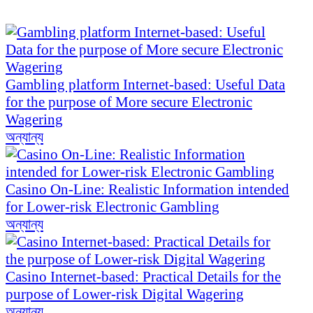
Gambling platform Internet-based: Useful Data
for the purpose of More secure Electronic
Wagering
অন্যান্য
Casino On-Line: Realistic Information intended
for Lower-risk Electronic Gambling
অন্যান্য
Casino Internet-based: Practical Details for the
purpose of Lower-risk Digital Wagering
অন্যান্য