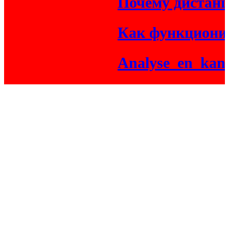
Почему дистанци
Как функциониру
Analyse_en_kanse