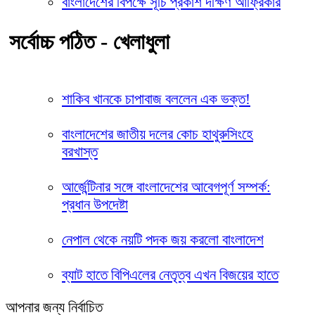
বাংলাদেশের বিপক্ষে সূচি প্রকাশ দক্ষিণ আফ্রিকার
সর্বোচ্চ পঠিত - খেলাধুলা
শাকিব খানকে চাপাবাজ বললেন এক ভক্ত!
বাংলাদেশের জাতীয় দলের কোচ হাথুরুসিংহে
বরখাস্ত
আর্জেন্টিনার সঙ্গে বাংলাদেশের আবেগপূর্ণ সম্পর্ক:
প্রধান উপদেষ্টা
নেপাল থেকে নয়টি পদক জয় করলো বাংলাদেশ
ব্যাট হাতে বিপিএলের নেতৃত্ব এখন বিজয়ের হাতে
আপনার জন্য নির্বাচিত