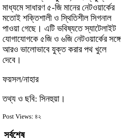
মাধ্যমে সাধারণ ৫-জি মানের নেটওয়ার্কের
মতোই শক্তিশালী ও স্থিতিশীল সিগনাল
পাওয়া গেছে। এটি ভবিষ্যতে স্যাটেলাইট
যোগাযোগকে ৫জি ও ৬জি নেটওয়ার্কের সঙ্গে
আরও ভালোভাবে যুক্ত করার পথ খুলে
দেবে।
ফয়সল/নাহার
তথ্য ও ছবি: সিনহুয়া।
Post Views:
৪২
সর্বশেষ