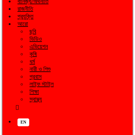
বানিজ্য/অর্থনীতি
রাজনীতি
প্রযুক্তি
আরো
ছবি
ভিডিও
এভিয়েশন
কৃষি
ধর্ম
নারী ও শিশু
প্রবাস
লাইফ স্টাইল
শিক্ষা
স্বাস্থ্য
EN