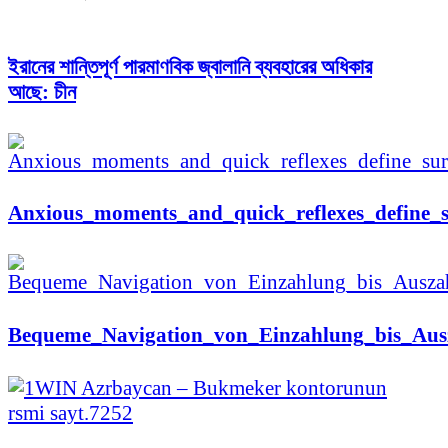
ইরানের শান্তিপূর্ণ পারমাণবিক জ্বালানি ব্যবহারের অধিকার
আছে: চীন
Anxious_moments_and_quick_reflexes_define_s
Bequeme_Navigation_von_Einzahlung_bis_Ausz