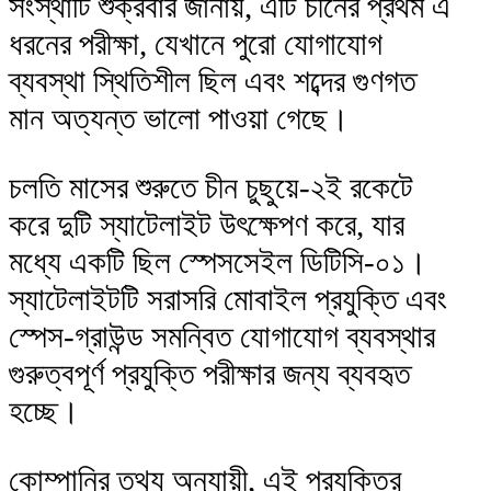
সংস্থাটি শুক্রবার জানায়, এটি চীনের প্রথম এ
ধরনের পরীক্ষা, যেখানে পুরো যোগাযোগ
ব্যবস্থা স্থিতিশীল ছিল এবং শব্দের গুণগত
মান অত্যন্ত ভালো পাওয়া গেছে।
চলতি মাসের শুরুতে চীন চুছুয়ে-২ই রকেটে
করে দুটি স্যাটেলাইট উৎক্ষেপণ করে, যার
মধ্যে একটি ছিল স্পেসসেইল ডিটিসি-০১।
স্যাটেলাইটটি সরাসরি মোবাইল প্রযুক্তি এবং
স্পেস-গ্রাউন্ড সমন্বিত যোগাযোগ ব্যবস্থার
গুরুত্বপূর্ণ প্রযুক্তি পরীক্ষার জন্য ব্যবহৃত
হচ্ছে।
কোম্পানির তথ্য অনুযায়ী, এই প্রযুক্তির