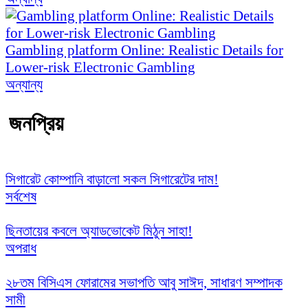
Gambling platform Online: Realistic Details for
Lower-risk Electronic Gambling
অন্যান্য
জনপ্রিয়
সিগারেট কোম্পানি বাড়ালো সকল সিগারেটের দাম!
সর্বশেষ
ছিনতায়ের কবলে অ্যাডভোকেট মিঠুন সাহা!
অপরাধ
২৮তম বিসিএস ফোরামের সভাপতি আবু সাঈদ, সাধারণ সম্পাদক
সামী