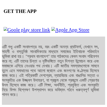
GET THE APP
এটি শুধু একটি সংবাদপত্র নয়, বরং একটি অনন্য প্ল্যাটফর্ম, যেখানে সৎ,
সাহসী ও বস্তুনিষ্ঠ সাংবাদিকতার মাধ্যমে সমাজের ইতিবাচক পরিবর্তনে
ভূমিকা রাখা হয়। "প্রথম বাংলাদেশ" তার পাঠকদের কেবল সংবাদ পরিবেশন
করে না; এটি তাদের চিন্তা ও দৃষ্টিভঙ্গিতে নতুন দিগন্ত উন্মোচন করে এবং
সমাজকে এগিয়ে নেওয়ার পথ দেখায়। এটি জাতীয় সমস্যাগুলোকে সামনে
তুলে এনে সমাধানের পথে আলো জ্বালে এবং জনগণের কণ্ঠস্বর হিসেবে
কাজ করে। এই পত্রিকাটি দেশপ্রেম, ন্যায়বিচার এবং বাঙালির সত্তা ও
সংস্কৃতির এক উজ্জ্বল উদাহরণ, যা প্রজন্ম থেকে প্রজন্মে একটি প্রেরণার
উৎস হিসেবে কাজ করে। এটি শিক্ষা, অর্থনীতি, প্রযুক্তি এবং সংস্কৃতি
নিয়ে বিশদ বিশ্লেষণ উপস্থাপন করে ভবিষ্যৎ গঠনে গুরুত্বপূর্ণ ভূমিকা
পালন করে।