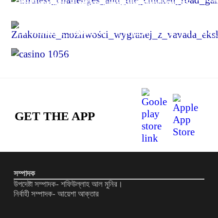
খামেনি হত্যাকাণ্ডে পাকিস্তানজুড়ে সহিংসতায় নিহত ২৩
Znakomite_możliwości_wygranej_z_vavada_
casino 1056
GET THE APP
সম্পাদক
উপদেষ্টা সম্পাদক- শফিউল্লাহ আল মুনির।
নির্বাহী সম্পাদক- আয়েশা আক্তার