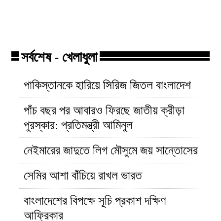
সিগারেট কোম্পানি বাড়ালো সকল
ছিনতায়ের কবলে
সিগারেটের দাম!
মিঠুন সাহা!
সর্বশেষ - খেলাধুলা
পাকিস্তানকে হারিয়ে সিরিজ জিতল বাংলাদেশ
পাঁচ বছর পর আবারও ফিরছে জাতীয় ক্রীড়া
পুরস্কার: প্রতিমন্ত্রী আমিনুল
নেইমারের জাদুতে লিগ মৌসুমে জয় সান্তোসের
সেমির আশা বাঁচিয়ে রাখল ভারত
বাংলাদেশের বিপক্ষে সূচি প্রকাশ দক্ষিণ
আফ্রিকার