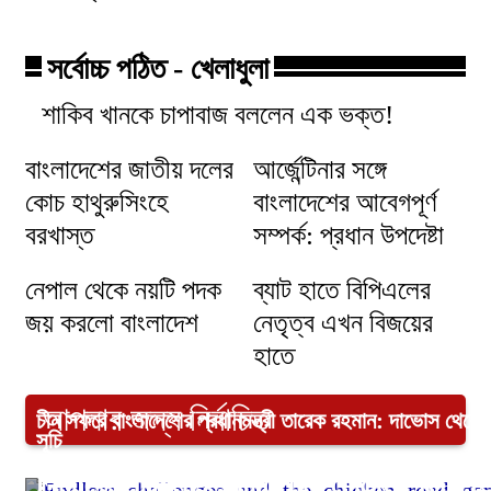
সর্বোচ্চ পঠিত - খেলাধুলা
শাকিব খানকে চাপাবাজ বললেন এক ভক্ত!
বাংলাদেশের জাতীয় দলের
আর্জেন্টিনার সঙ্গে
কোচ হাথুরুসিংহে
বাংলাদেশের আবেগপূর্ণ
বরখাস্ত
সম্পর্ক: প্রধান উপদেষ্টা
নেপাল থেকে নয়টি পদক
ব্যাট হাতে বিপিএলের
জয় করলো বাংলাদেশ
নেতৃত্ব এখন বিজয়ের
হাতে
আপনার জন্য নির্বাচিত
চীন সফরে বাংলাদেশের প্রধানমন্ত্রী তারেক রহমান: দাভোস থেকে সি 
সূচি
Endless_challenges_and_the_chicken_road_g