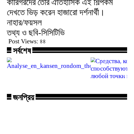
কারিগরদের তৈরি ঐতিহাসিক এই শিল্পকর্ম
দেখতে ভিড় করেন হাজারো দর্শনার্থী।
নাহার/ফয়সল
তথ্য ও ছবি-সিসিটিভি
Post Views:
৪৪
Средства, к
সর্বশেষ
способству
действовать
Analyse_en_kansen_rondom_thorfortun
точки мира
জনপ্রিয়