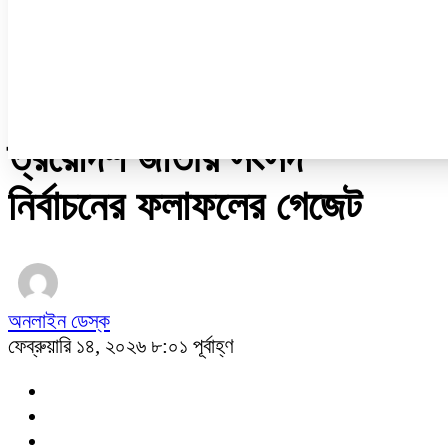
নারী ও শিশু
প্রবাস
প্রযুক্তি
/
জনপ্রিয়
ত্রয়োদশ জাতীয় সংসদ
নির্বাচনের ফলাফলের গেজেট
অনলাইন ডেস্ক
ফেব্রুয়ারি ১৪, ২০২৬ ৮:০১ পূর্বাহ্ণ