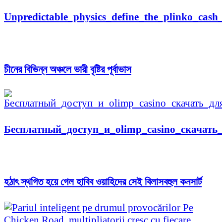
Unpredictable_physics_define_the_plinko_cas
চীনের বিভিন্ন অঞ্চলে ভারী বৃষ্টির পূর্বাভাস
Бесплатный_доступ_и_olimp_casino_скачать
হঠাৎ স্থগিত হয়ে গেল হাবিব ওয়াহিদের সেই বিলাসবহুল কনসার্ট