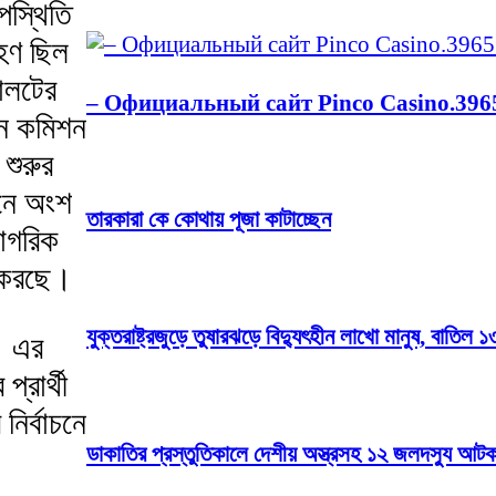
উপস্থিতি
রহণ ছিল
ালটের
– Официальный сайт Pinco Casino.3965
চন কমিশন
 শুরুর
চনে অংশ
তারকারা কে কোথায় পূজা কাটাচ্ছেন
নাগরিক
তা করছে।
যুক্তরাষ্ট্রজুড়ে তুষারঝড়ে বিদ্যুৎহীন লাখো মানুষ, বাতিল 
। এর
প্রার্থী
ির্বাচনে
ডাকাতির প্রস্তুতিকালে দেশীয় অস্ত্রসহ ১২ জলদস্যু আট