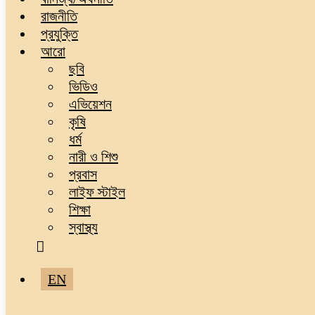
রাজনীতি
প্রযুক্তি
আরো
ছবি
ভিডিও
এভিয়েশন
কৃষি
ধর্ম
নারী ও শিশু
প্রবাস
লাইফ স্টাইল
শিক্ষা
স্বাস্থ্য
EN