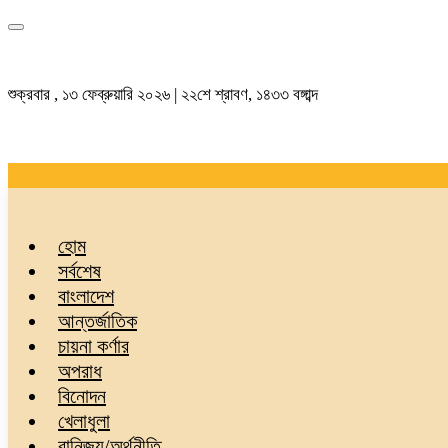
শুক্রবার , ১৩ ফেব্রুয়ারি ২০২৬ | ২২শে শ্রাবণ, ১৪৩৩ বঙ্গাব্দ
হোম
সর্বশেষ
বাংলাদেশ
আন্তর্জাতিক
চায়না কর্ণার
অপরাধ
বিনোদন
খেলাধুলা
বানিজ্য/অর্থনীতি