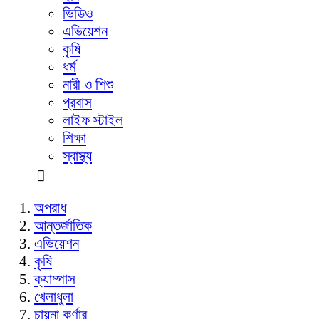
ভিডিও
এভিয়েশন
কৃষি
ধর্ম
নারী ও শিশু
প্রবাস
লাইফ স্টাইল
শিক্ষা
স্বাস্থ্য
অপরাধ
আন্তর্জাতিক
এভিয়েশন
কৃষি
ক্যাম্পাস
খেলাধুলা
চায়না কর্ণার