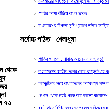
নেইমারের জাদুতে লিগ মৌসুমে জয় সান্তোসে
সেমির আশা বাঁচিয়ে রাখল ভারত
বাংলাদেশের বিপক্ষে সূচি প্রকাশ দক্ষিণ আফ্র
সর্বোচ্চ পঠিত - খেলাধুলা
শাকিব খানকে চাপাবাজ বললেন এক ভক্ত!
সন থেকে
বাংলাদেশের জাতীয় দলের কোচ হাথুরুসিংহে ব
মুদ
আর্জেন্টিনার সঙ্গে বাংলাদেশের আবেগপূর্ণ সম্পর্
জয়
্লা
নেপাল থেকে নয়টি পদক জয় করলো বাংলাদেশ
েন ৭৩
ব্যাট হাতে বিপিএলের নেতৃত্ব এখন বিজয়ের হ