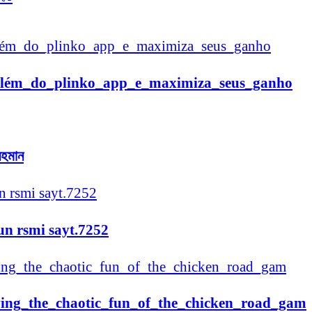
i_além_do_plinko_app_e_maximiza_seus_ganho
 রহমান
n rsmi sayt.7252
ving_the_chaotic_fun_of_the_chicken_road_gam