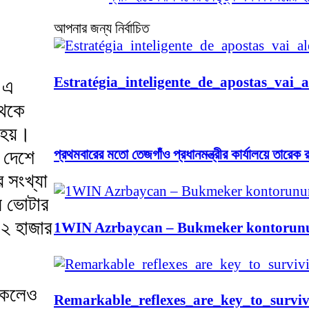
আপনার জন্য নির্বাচিত
Estratégia_inteligente_de_apostas_va
ে এ
থেকে
 হয়।
া দেশে
প্রথমবারের মতো তেজগাঁও প্রধানমন্ত্রীর কার্যালয়ে তারেক
 সংখ্যা
ষ ভোটার
২ হাজার
1WIN Azrbaycan – Bukmeker kontorunu
থাকলেও
Remarkable_reflexes_are_key_to_survi