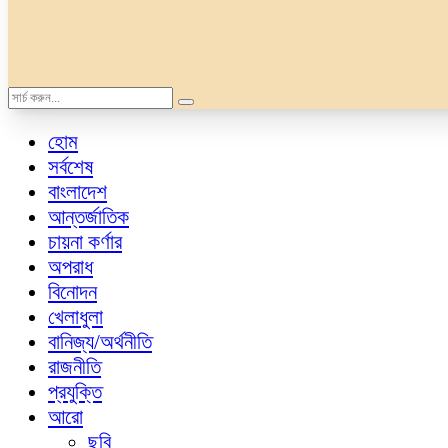
হোম
সর্বশেষ
বাংলাদেশ
আন্তর্জাতিক
চায়না কর্ণার
অপরাধ
বিনোদন
খেলাধুলা
বানিজ্য/অর্থনীতি
রাজনীতি
প্রযুক্তি
আরো
ছবি