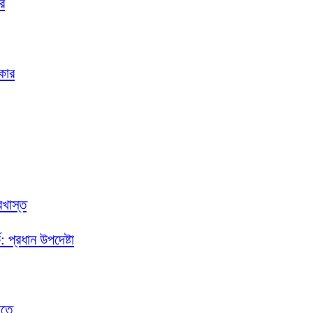
র
িকার
রখাস্ত
ক: প্রধান উপদেষ্টা
াতে