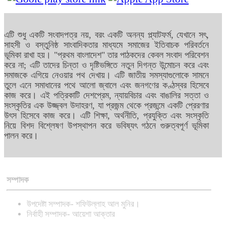
এটি শুধু একটি সংবাদপত্র নয়, বরং একটি অনন্য প্ল্যাটফর্ম, যেখানে সৎ,
সাহসী ও বস্তুনিষ্ঠ সাংবাদিকতার মাধ্যমে সমাজের ইতিবাচক পরিবর্তনে
ভূমিকা রাখা হয়। "প্রথম বাংলাদেশ" তার পাঠকদের কেবল সংবাদ পরিবেশন
করে না; এটি তাদের চিন্তা ও দৃষ্টিভঙ্গিতে নতুন দিগন্ত উন্মোচন করে এবং
সমাজকে এগিয়ে নেওয়ার পথ দেখায়। এটি জাতীয় সমস্যাগুলোকে সামনে
তুলে এনে সমাধানের পথে আলো জ্বালে এবং জনগণের কণ্ঠস্বর হিসেবে
কাজ করে। এই পত্রিকাটি দেশপ্রেম, ন্যায়বিচার এবং বাঙালির সত্তা ও
সংস্কৃতির এক উজ্জ্বল উদাহরণ, যা প্রজন্ম থেকে প্রজন্মে একটি প্রেরণার
উৎস হিসেবে কাজ করে। এটি শিক্ষা, অর্থনীতি, প্রযুক্তি এবং সংস্কৃতি
নিয়ে বিশদ বিশ্লেষণ উপস্থাপন করে ভবিষ্যৎ গঠনে গুরুত্বপূর্ণ ভূমিকা
পালন করে।
সম্পাদক
উপদেষ্টা সম্পাদক- শফিউল্লাহ আল মুনির।
নির্বাহী সম্পাদক- আয়েশা আক্তার