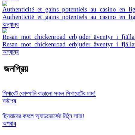
Authenticité_et_gains_potentiels_au_casino_en_li
অন্যান্য
Resan_mot_chickenroad_erbjuder_äventyr_i_fjäl
অন্যান্য
জনপ্রিয়
সিগারেট কোম্পানি বাড়ালো সকল সিগারেটের দাম!
সর্বশেষ
ছিনতায়ের কবলে অ্যাডভোকেট মিঠুন সাহা!
অপরাধ