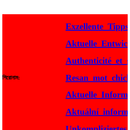
Exzellente_Tipps_fü
Aktuelle_Entwicklu
Authenticité_et_gai
Resan_mot_chicken
শিরোনাম:
Aktuelle_Informati
Aktuální_informace
Unkompliziertes_G