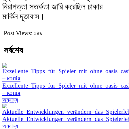
নিরাপত্তা সতর্কতা জারি করেছিল ঢাকার
মার্কিন দূতাবাস।
Post Views:
১৪৯
সর্বশেষ
Exzellente_Tipps_für_Spieler_mit_ohne_oasis_cas
– копія
অন্যান্য
Aktuelle_Entwicklungen_verändern_das_Spielerle
অন্যান্য