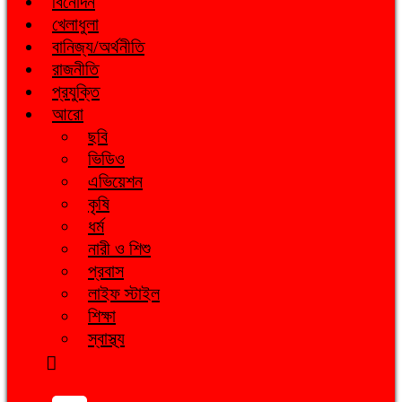
বিনোদন
খেলাধুলা
বানিজ্য/অর্থনীতি
রাজনীতি
প্রযুক্তি
আরো
ছবি
ভিডিও
এভিয়েশন
কৃষি
ধর্ম
নারী ও শিশু
প্রবাস
লাইফ স্টাইল
শিক্ষা
স্বাস্থ্য