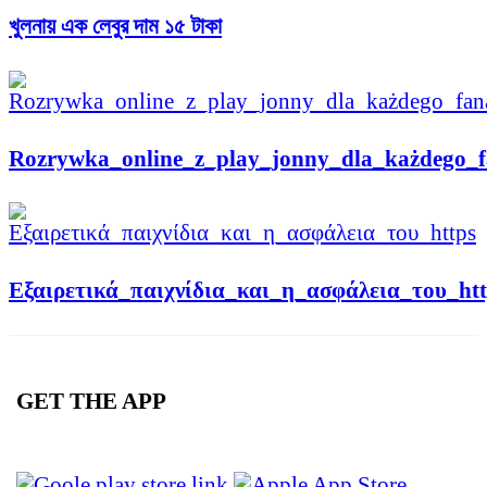
খুলনায় এক লেবুর দাম ১৫ টাকা
Rozrywka_online_z_play_jonny_dla_każdego_f
Εξαιρετικά_παιχνίδια_και_η_ασφάλεια_του_htt
GET THE APP