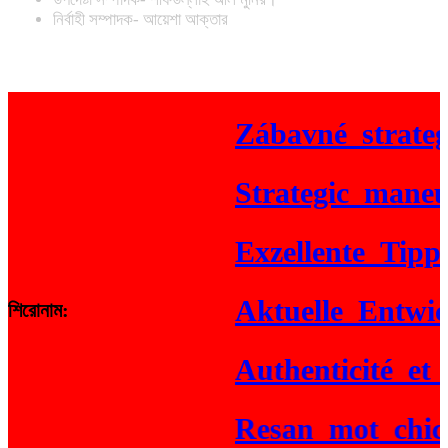
নির্বাহী সম্পাদক- আয়েশা আক্তার
Zábavné_strategi
Strategic_maneuver
Exzellente_Tipps_f
Aktuelle_Entwickl
শিরোনাম:
Authenticité_et_ga
Resan_mot_chicke