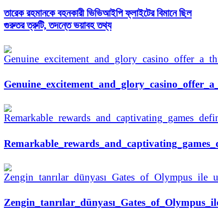
তারেক রহমানকে বহনকারী ভিভিআইপি ফ্লাইটের বিমানে ছিল
গুরুতর ত্রুটি, তদন্তে ভয়াবহ তথ্য
Genuine_excitement_and_glory_casino_offer_a_
Remarkable_rewards_and_captivating_games_de
Zengin_tanrılar_dünyası_Gates_of_Olympus_il