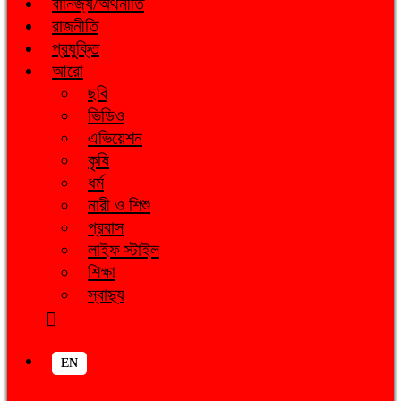
বানিজ্য/অর্থনীতি
রাজনীতি
প্রযুক্তি
আরো
ছবি
ভিডিও
এভিয়েশন
কৃষি
ধর্ম
নারী ও শিশু
প্রবাস
লাইফ স্টাইল
শিক্ষা
স্বাস্থ্য
EN