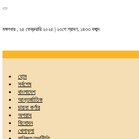
মঙ্গলবার , ২৫ ফেব্রুয়ারি ২০২৫ | ২৩শে শ্রাবণ, ১৪৩৩ বঙ্গাব্দ
হোম
সর্বশেষ
বাংলাদেশ
আন্তর্জাতিক
চায়না কর্ণার
অপরাধ
বিনোদন
খেলাধুলা
বানিজ্য/অর্থনীতি