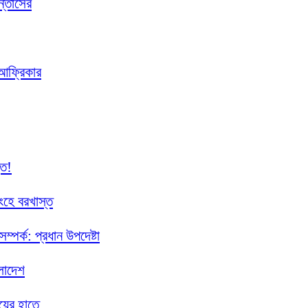
ন্তোসের
 আফ্রিকার
্ত!
ংহে বরখাস্ত
সম্পর্ক: প্রধান উপদেষ্টা
লাদেশ
য়ের হাতে