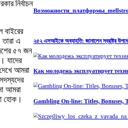
রকার নির্বাচন
Возможности_платформы_mellstro
ল বাইরের
। তারা এ
২৫২ এসআইকে অব্যাহতি: জানালেন স্বরাষ্ট্র উপদেষ্
দেশের ৫৭ জন
ি। যাদের
 দেখে আমরা
Как молодежь эксплуатирует техн
 সদস্যদের
 না আমরা
েয়া হোক।
Gambling On-line: Titles, Bonuses, 