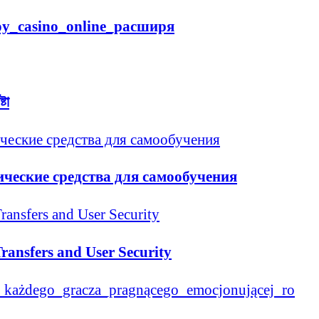
y_casino_online_расширя
টা
ические средства для самообучения
Transfers and User Security