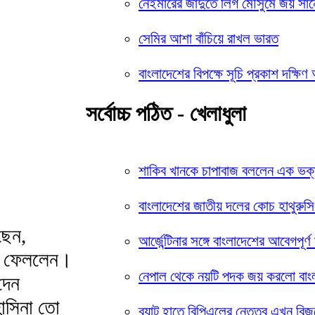
নেইমারের জাদুতে লিগ মৌসুমে জয় সা
সেমির আশা বাঁচিয়ে রাখল ভারত
বাংলাদেশের বিপক্ষে সূচি প্রকাশ দক্ষিণ
সর্বোচ্চ পঠিত - খেলাধুলা
শাকিব খানকে চাপাবাজ বললেন এক ভক
বাংলাদেশের জাতীয় দলের কোচ হাথুরুসি
ছেন,
আর্জেন্টিনার সঙ্গে বাংলাদেশের আবেগপূর্ণ 
রে ফেললেন।
নেপাল থেকে নয়টি পদক জয় করলো বাং
দেন
হাসিনা তো
ব্যাট হাতে বিপিএলের নেতৃত্ব এখন বিজ