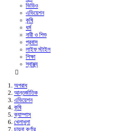
ভিডিও
এভিয়েশন
কৃষি
ধর্ম
নারী ও শিশু
প্রবাস
লাইফ স্টাইল
শিক্ষা
স্বাস্থ্য
অপরাধ
আন্তর্জাতিক
এভিয়েশন
কৃষি
ক্যাম্পাস
খেলাধুলা
চায়না কর্ণার