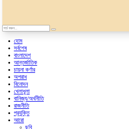
হোম
সর্বশেষ
বাংলাদেশ
আন্তর্জাতিক
চায়না কর্ণার
অপরাধ
বিনোদন
খেলাধুলা
বানিজ্য/অর্থনীতি
রাজনীতি
প্রযুক্তি
আরো
ছবি