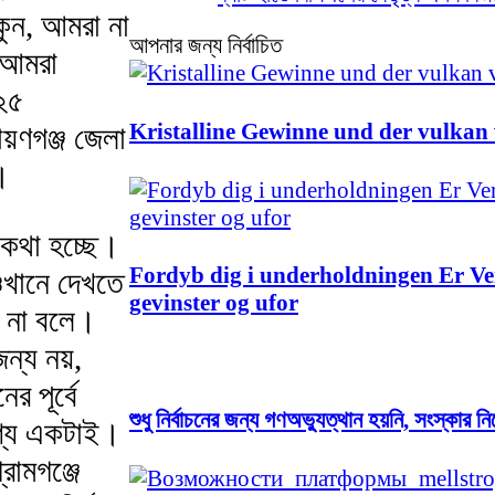
কুন, আমরা না
আপনার জন্য নির্বাচিত
 আমরা
(২৫
Kristalline Gewinne und der vulkan 
য়ণগঞ্জ জেলা
।
ে কথা হচ্ছে।
Fordyb dig i underholdningen Er Ver
ওখানে দেখতে
gevinster og ufor
া না বলে।
ন্য নয়,
র পূর্বে
শুধু নির্বাচনের জন্য গণঅভ্যুত্থান হয়নি, সংস্কার 
দেশ্য একটাই।
রামগঞ্জে