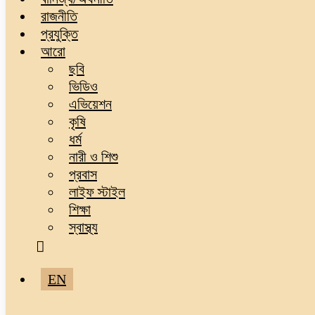
রাজনীতি
প্রযুক্তি
আরো
ছবি
ভিডিও
এভিয়েশন
কৃষি
ধর্ম
নারী ও শিশু
প্রবাস
লাইফ স্টাইল
শিক্ষা
স্বাস্থ্য
EN