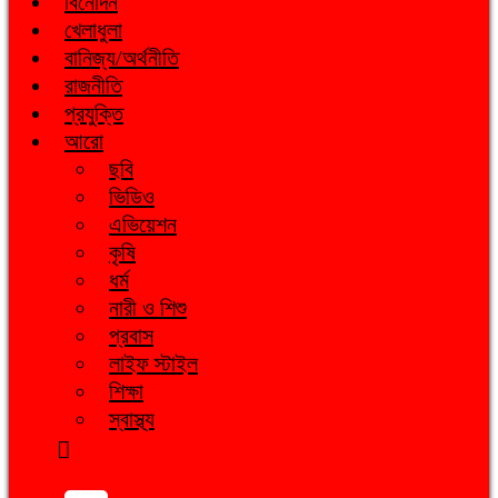
বিনোদন
খেলাধুলা
বানিজ্য/অর্থনীতি
রাজনীতি
প্রযুক্তি
আরো
ছবি
ভিডিও
এভিয়েশন
কৃষি
ধর্ম
নারী ও শিশু
প্রবাস
লাইফ স্টাইল
শিক্ষা
স্বাস্থ্য