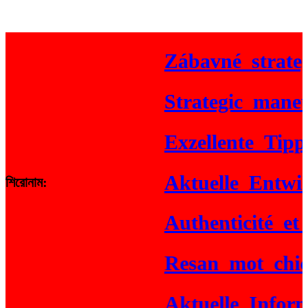
Zábavné_strategi
Strategic_maneuve
Exzellente_Tipps_
Aktuelle_Entwick
শিরোনাম:
Authenticité_et_g
Resan_mot_chicke
Aktuelle_Informa