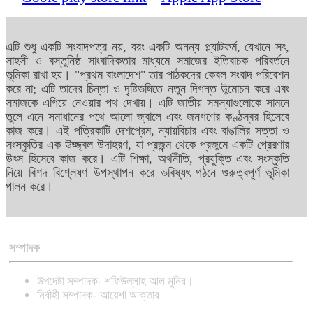
এটি শুধু একটি সংবাদপত্র নয়, বরং একটি অনন্য প্ল্যাটফর্ম, যেখানে সৎ,
সাহসী ও বস্তুনিষ্ঠ সাংবাদিকতার মাধ্যমে সমাজের ইতিবাচক পরিবর্তনে
ভূমিকা রাখা হয়। "প্রথম বাংলাদেশ" তার পাঠকদের কেবল সংবাদ পরিবেশন
করে না; এটি তাদের চিন্তা ও দৃষ্টিভঙ্গিতে নতুন দিগন্ত উন্মোচন করে এবং
সমাজকে এগিয়ে নেওয়ার পথ দেখায়। এটি জাতীয় সমস্যাগুলোকে সামনে
তুলে এনে সমাধানের পথে আলো জ্বালে এবং জনগণের কণ্ঠস্বর হিসেবে
কাজ করে। এই পত্রিকাটি দেশপ্রেম, ন্যায়বিচার এবং বাঙালির সত্তা ও
সংস্কৃতির এক উজ্জ্বল উদাহরণ, যা প্রজন্ম থেকে প্রজন্মে একটি প্রেরণার
উৎস হিসেবে কাজ করে। এটি শিক্ষা, অর্থনীতি, প্রযুক্তি এবং সংস্কৃতি
নিয়ে বিশদ বিশ্লেষণ উপস্থাপন করে ভবিষ্যৎ গঠনে গুরুত্বপূর্ণ ভূমিকা
পালন করে।
সম্পাদক
উপদেষ্টা সম্পাদক- শফিউল্লাহ আল মুনির।
নির্বাহী সম্পাদক- আয়েশা আক্তার