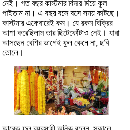
নেই। গত বছর কাস্টমার বিদায় দিয়ে কূল
পাইতাম না। এ বছর বসে বসে সময় কাটছে।
কাস্টমার একেবারেই কম। যে রকম বিক্রির
আশা করেছিলাম তার ছিটেফোঁটাও নেই। যারা
আসছেন বেশির ভাগেই ফুল কেনে না, ছবি
তোলে।
আরেক ফুল ব্যবসায়ী অনিক বলেন, সকালে