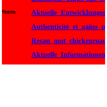
Aktuelle_Entwicklungen_ve
শিরোনাম:
Authenticité_et_gains_pote
Resan_mot_chickenroad_er
Aktuelle_Informationen_z