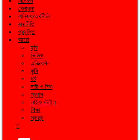
বিনোদন
খেলাধুলা
বানিজ্য/অর্থনীতি
রাজনীতি
প্রযুক্তি
আরো
ছবি
ভিডিও
এভিয়েশন
কৃষি
ধর্ম
নারী ও শিশু
প্রবাস
লাইফ স্টাইল
শিক্ষা
স্বাস্থ্য