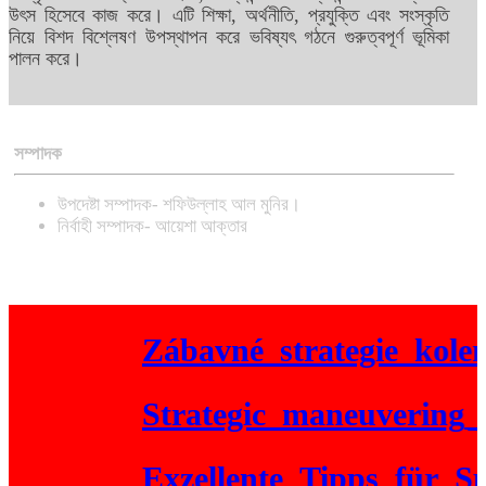
উৎস হিসেবে কাজ করে। এটি শিক্ষা, অর্থনীতি, প্রযুক্তি এবং সংস্কৃতি
নিয়ে বিশদ বিশ্লেষণ উপস্থাপন করে ভবিষ্যৎ গঠনে গুরুত্বপূর্ণ ভূমিকা
পালন করে।
সম্পাদক
উপদেষ্টা সম্পাদক- শফিউল্লাহ আল মুনির।
নির্বাহী সম্পাদক- আয়েশা আক্তার
Zábavné_strategie_kolem_
Strategic_maneuvering_acro
Exzellente_Tipps_für_Spiel