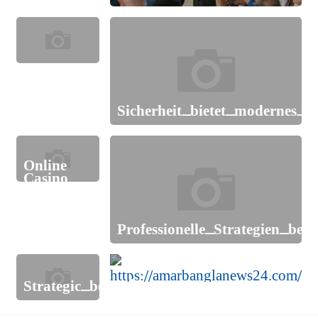
Modernes_Glücksspiel_online_erleben_mit
Sicherheit_bietet_modernes_o
Online
Casino
Games for
Various
Player
Options
Professionelle_Strategien_bei
Strategic_betting_insights_with_roobet_for
জামিন পেলেন মাহমুদুর রহমান