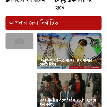
জয় করলো বাংলাদেশ
নেতৃত্ব এখন বিজয়ের
হাতে
আপনার জন্য নির্বাচিত
বিদ্যুৎ-জ্বালানিতে বকেয়া ৪৭ হাজার
Wettgewinne_steigern_mit_powbet_und_attr
কোটি টাকা
খিলগাঁওয়ে
স’মিলে ভয়াবহ
পররাষ্ট্রমন্ত্রীর সঙ্গে বৈঠক ভালো হয়েছে:
আগুন
পল কাপুর