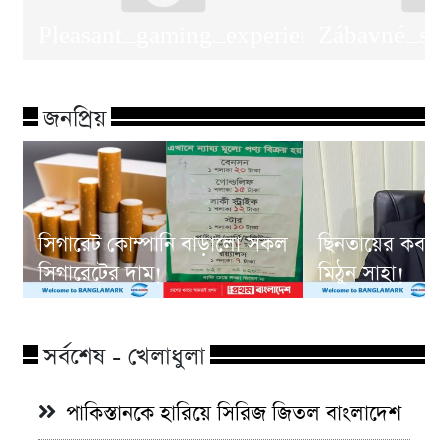
Pleasant_gaming_experiences_with_zul
Zábavné_str
জনপ্রিয়
সিগারেট কোম্পানি বাড়ালো সকল
ছিনতায়ের কবলে
সিগারেটের দাম!
মিঠুন সাহা!
সর্বশেষ - খেলাধুলা
পাকিস্তানকে হারিয়ে সিরিজ জিতল বাংলাদেশ