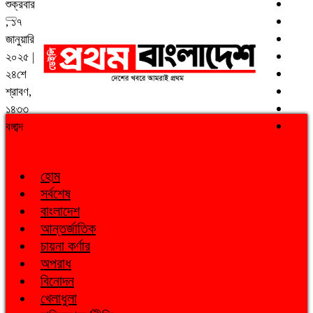
শুক্রবার
, ১৭
জানুয়ারি
২০২৫ |
২৪শে
শ্রাবণ,
১৪৩৩
বঙ্গাব্দ
হোম
সর্বশেষ
বাংলাদেশ
আন্তর্জাতিক
চায়না কর্ণার
অপরাধ
বিনোদন
খেলাধুলা