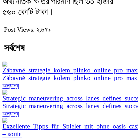
অর্থনৈতিক ক্ষতির পরিমাণ ছিল ৩০ হাজার
৫৬০ কোটি টাকা।
Post Views:
২,৬৭৯
সর্বশেষ
Zábavné_strategie_kolem_plinko_online_pro_ma
অন্যান্য
Strategic_maneuvering_across_lanes_defines_succe
অন্যান্য