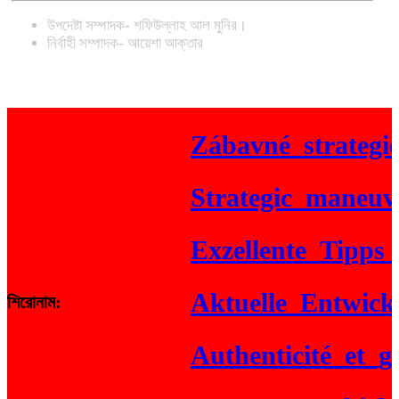
উপদেষ্টা সম্পাদক- শফিউল্লাহ আল মুনির।
নির্বাহী সম্পাদক- আয়েশা আক্তার
Zábavné_strategie_
Strategic_maneuveri
Exzellente_Tipps_fü
Aktuelle_Entwicklun
শিরোনাম:
Authenticité_et_gai