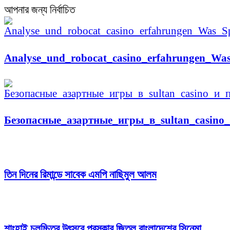
আপনার জন্য নির্বাচিত
Analyse_und_robocat_casino_erfahrungen_Was_
Безопасные_азартные_игры_в_sultan_casino
তিন দিনের রিমান্ডে সাবেক এমপি নাছিমুল আলম
শাংহাই চলচ্চিত্র উৎসবে পুরস্কার জিতল বাংলাদেশের সিনেমা