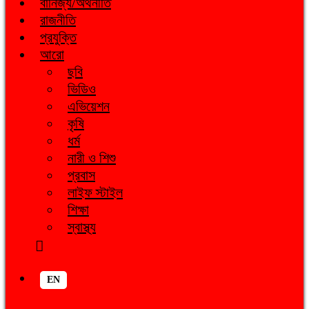
বানিজ্য/অর্থনীতি
রাজনীতি
প্রযুক্তি
আরো
ছবি
ভিডিও
এভিয়েশন
কৃষি
ধর্ম
নারী ও শিশু
প্রবাস
লাইফ স্টাইল
শিক্ষা
স্বাস্থ্য
EN