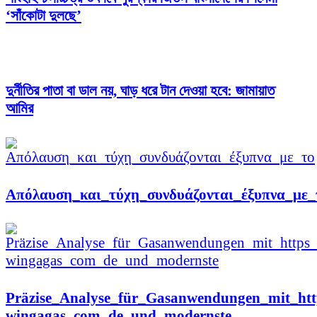
‘সাঁকোটা দুলছে’
দুর্নীতির পাতা বা ডাল নয়, ঘাড় ধরে টান দেওয়া হবে: জামায়াত
আমির
Απόλαυση_και_τύχη_συνδυάζονται_έξυπνα_με_
Präzise_Analyse_für_Gasanwendungen_mit_htt
wingagas_com_de_und_modernste