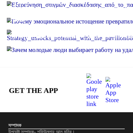
Εξερεύνηση_στιγμών_διασκέδασης_από_το_
Почему эмоциональное истощение преврат
эпохи
Strategy_unlocks_potential_with_the_pavil
Зачем молодые люди выбирает работу на у
GET THE APP
সম্পাদক
উপদেষ্টা সম্পাদক- শফিউল্লাহ আল মুনির।