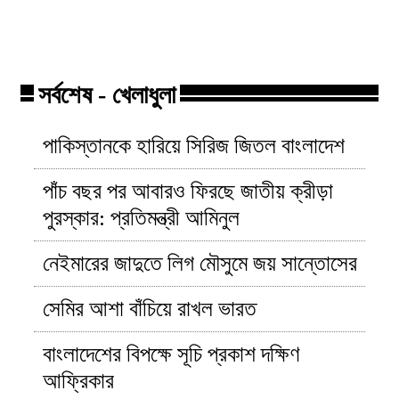
সিগারেটের দাম!
মিঠুন সাহা!
সর্বশেষ - খেলাধুলা
পাকিস্তানকে হারিয়ে সিরিজ জিতল বাংলাদেশ
পাঁচ বছর পর আবারও ফিরছে জাতীয় ক্রীড়া
পুরস্কার: প্রতিমন্ত্রী আমিনুল
নেইমারের জাদুতে লিগ মৌসুমে জয় সান্তোসের
সেমির আশা বাঁচিয়ে রাখল ভারত
বাংলাদেশের বিপক্ষে সূচি প্রকাশ দক্ষিণ
আফ্রিকার