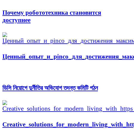
Почему робототехника становится
доступнее
Ценный_опыт_и_pinco_для_достижения_мак
ডিসি নিয়োগে দুর্নীতির অভিযোগ তদন্ত কমিটি গঠন
Creative_solutions_for_modern_living_with_ht