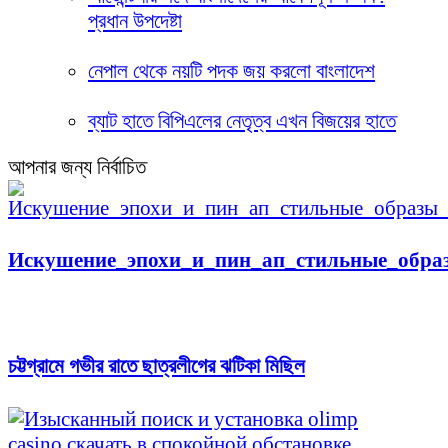
প্রধান উপদেষ্টা
নেপাল থেকে নয়টি পদক জয় করলো বাংলাদেশ
ব্যাট হাতে বিপিএলের নেতৃত্ব এখন বিজয়ের হাতে
আপনার জন্য নির্বাচিত
Искушение_эпохи_и_пин_ап_стильные_обра
চট্টগ্রামে গভীর রাতে ছাত্রলীগের ঝটিকা মিছিল