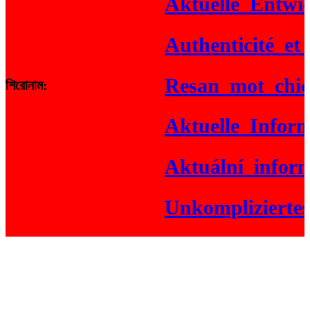
Aktuelle_Entwick
Authenticité_et_g
Resan_mot_chicke
শিরোনাম:
Aktuelle_Informa
Aktuální_informa
Unkompliziertes_