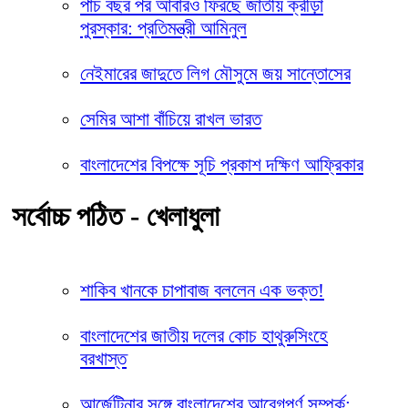
পাঁচ বছর পর আবারও ফিরছে জাতীয় ক্রীড়া
পুরস্কার: প্রতিমন্ত্রী আমিনুল
নেইমারের জাদুতে লিগ মৌসুমে জয় সান্তোসের
সেমির আশা বাঁচিয়ে রাখল ভারত
বাংলাদেশের বিপক্ষে সূচি প্রকাশ দক্ষিণ আফ্রিকার
সর্বোচ্চ পঠিত - খেলাধুলা
শাকিব খানকে চাপাবাজ বললেন এক ভক্ত!
বাংলাদেশের জাতীয় দলের কোচ হাথুরুসিংহে
বরখাস্ত
আর্জেন্টিনার সঙ্গে বাংলাদেশের আবেগপূর্ণ সম্পর্ক: