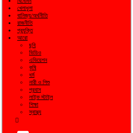
বিনোদন
খেলাধুলা
বানিজ্য/অর্থনীতি
রাজনীতি
প্রযুক্তি
আরো
ছবি
ভিডিও
এভিয়েশন
কৃষি
ধর্ম
নারী ও শিশু
প্রবাস
লাইফ স্টাইল
শিক্ষা
স্বাস্থ্য