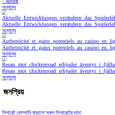
– копія
অন্যান্য
Aktuelle_Entwicklungen_verändern_das_Spielerle
অন্যান্য
Authenticité_et_gains_potentiels_au_casino_en_li
অন্যান্য
Resan_mot_chickenroad_erbjuder_äventyr_i_fjäl
অন্যান্য
জনপ্রিয়
সিগারেট কোম্পানি বাড়ালো সকল সিগারেটের দাম!