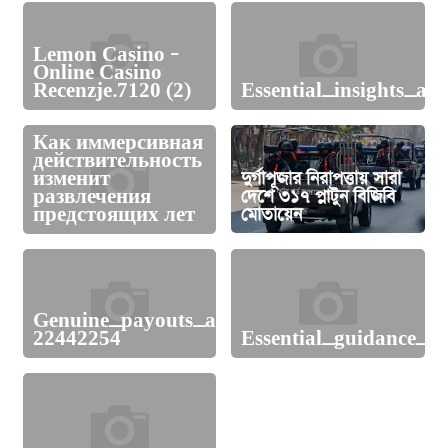
Lemon Casino –
Online Casino
Recenzje.7120 (2)
Essential_insights_a
Как иммерсивная
действительность
изменит
দুর্গাপূজার নিরাপত্তায় সারা
развлечения
দেশে ৩১৭ প্লাটুন বিজিবি
предстоящих лет
মোতায়েন
Genuine_payouts_and_best_online_casino_c
22442254
Essential_guidance_u
ধানমন্ডি ৩২: পানি সেচে