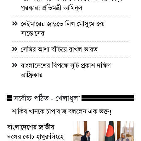
পুরস্কার: প্রতিমন্ত্রী আমিনুল
নেইমারের জাদুতে লিগ মৌসুমে জয়
সান্তোসের
সেমির আশা বাঁচিয়ে রাখল ভারত
বাংলাদেশের বিপক্ষে সূচি প্রকাশ দক্ষিণ
আফ্রিকার
সর্বোচ্চ পঠিত - খেলাধুলা
শাকিব খানকে চাপাবাজ বললেন এক ভক্ত!
বাংলাদেশের জাতীয়
দলের কোচ হাথুরুসিংহে