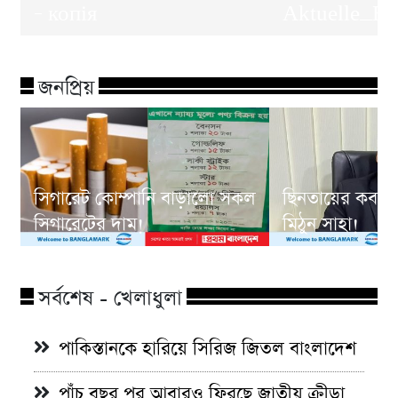
– копія
Aktuelle_En
জনপ্রিয়
সিগারেট কোম্পানি বাড়ালো সকল
ছিনতায়ের কবলে
সিগারেটের দাম!
মিঠুন সাহা!
সর্বশেষ - খেলাধুলা
পাকিস্তানকে হারিয়ে সিরিজ জিতল বাংলাদেশ
পাঁচ বছর পর আবারও ফিরছে জাতীয় ক্রীড়া