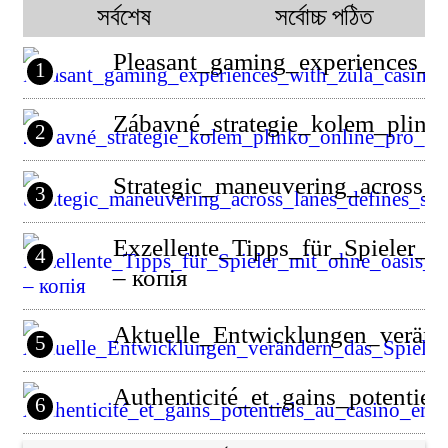
সর্বশেষ
সর্বোচ্চ পঠিত
Pleasant_gaming_experiences_wi
1
Zábavné_strategie_kolem_plin
2
Strategic_maneuvering_across_l
3
Exzellente_Tipps_für_Spieler_m
4
– копія
Aktuelle_Entwicklungen_veränd
5
Authenticité_et_gains_potentie
6